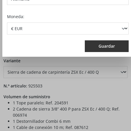
Moneda:
Guardar
auswählen
Variante
N.º artículo:
925503
Volumen de suministro
1 Tope paralelo; Ref. 204591
2 Cadena de sierra 3/8“ 400 P para ZSX Ec / 400 Q; Ref.
006974
1 Destornillador Combi 6 mm
1 Cable de conexión 10 m; Ref. 087612