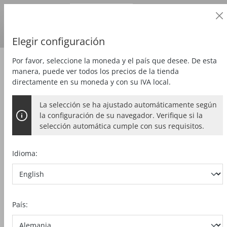
Cliente profesional
alt springen
Precios
más
IVA
País de entrega:
DE
Euro
Elegir configuración
Por favor, seleccione la moneda y el país que desee. De esta
Serrar
Sierra de cadena de carpintería
manera, puede ver todos los precios de la tienda
directamente en su moneda y con su IVA local.
La selección se ha ajustado automáticamente según
SIERRA DE CADENA DE
la configuración de su navegador. Verifique si la
CARPINTERÍA ZSX EC / 400 Q
selección automática cumple con sus requisitos.
Idioma:
Bildergalerie überspringen
País: