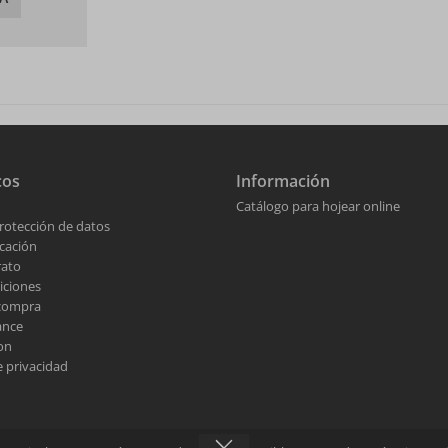
cos
Información
Catálogo para hojear online
rotección de datos
cación
rato
iciones
 compra
ance
on
 privacidad