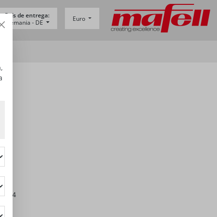
País de entrega:
Euro
Alemania -
DE
,
a
06974