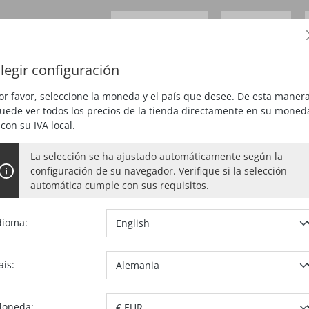
Cliente profesional
0,00 €*
Precios
más
IVA
legir configuración
JAR
CEPILLAR
FRESAR
ASPIRAR
ESPECIAL
or favor, seleccione la moneda y el país que desee. De esta manera
uede ver todos los precios de la tienda directamente en su moned
 con su IVA local.
La selección se ha ajustado automáticamente según la
00 P
configuración de su navegador. Verifique si la selección
automática cumple con sus requisitos.
sversales / No más disponible
dioma:
aís:
N.º artículo:
0
1 unidad
oneda: