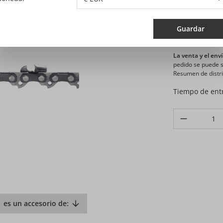
81,4
Guardar
Precios sin IV
La venta y el enví
pedido se puede se
Resumen de distri
Tiempo de entr
Produkt Anzahl
es un accesorio de: