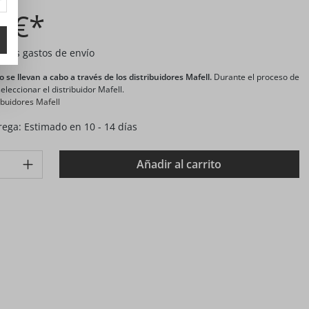
0 €*
A más gastos de envío
o se llevan a cabo a través de los distribuidores Mafell.
Durante el proceso de
leccionar el distribuidor Mafell.
buidores Mafell
ega: Estimado en 10 - 14 días
: Gib den gewünschten Wert ein oder benutze die Schaltflächen 
Añadir al carrito