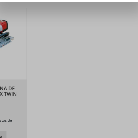
ENA DE
SX TWIN
stos de
A