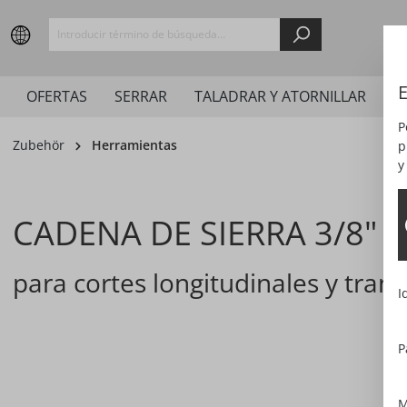
springen
Zur Hauptnavigation springen
E
OFERTAS
SERRAR
TALADRAR Y ATORNILLAR
LI
P
Zubehör
Herramientas
p
y
CADENA DE SIERRA 3/8" 4
para cortes longitudinales y tran
I
P
Bildergalerie überspringen
M