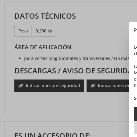
DATOS TÉCNICOS
P
Peso
0,286 kg
ÁREA DE APLICACIÓN
L
c
para cortes longitudinales y transversales / No más di
L
DESCARGAS / AVISO DE SEGURIDA
M
d
R
Indicaciones de seguridad
Indicaciones de s
S
ES UN ACCESORIO DE: