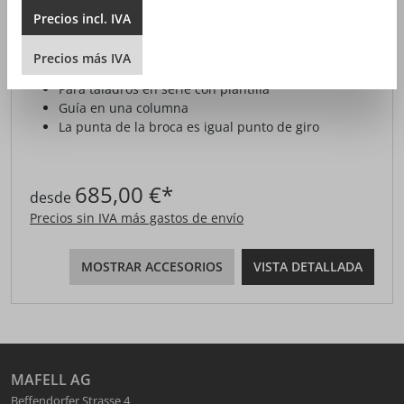
ESTACIÓN DE TALADRO S
Precios
incl.
IVA
Inclinable hacia ambos lados hasta 45°
Precios
más
IVA
Guía de broca perfecta
Para taladros en serie con plantilla
Guía en una columna
La punta de la broca es igual punto de giro
685,00 €*
desde
Precios sin IVA más gastos de envío
MOSTRAR ACCESORIOS
VISTA DETALLADA
MAFELL AG
Beffendorfer Strasse 4