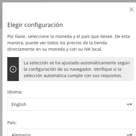
Cliente profesional
alt springen
Precios
más
IVA
País de entrega:
DE
Euro
Elegir configuración
Por favor, seleccione la moneda y el país que desee. De esta
Taladrar y atornillar
Estación de taladro
manera, puede ver todos los precios de la tienda
directamente en su moneda y con su IVA local.
La selección se ha ajustado automáticamente según
la configuración de su navegador. Verifique si la
selección automática cumple con sus requisitos.
Idioma:
País: