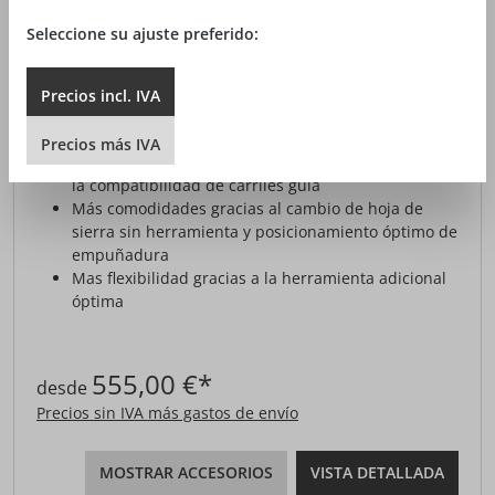
Seleccione su ajuste preferido:
SIERRA DE CALAR P1 CC
Precios
incl.
IVA
Más fuerza gracias al potente motor CUprex
Compact
Precios
más
IVA
Más precisión gracias a la hoja de sierra CUnex y a
la compatibilidad de carriles guia
Más comodidades gracias al cambio de hoja de
sierra sin herramienta y posicionamiento óptimo de
empuñadura
Mas flexibilidad gracias a la herramienta adicional
óptima
555,00 €*
desde
Precios sin IVA más gastos de envío
MOSTRAR ACCESORIOS
VISTA DETALLADA