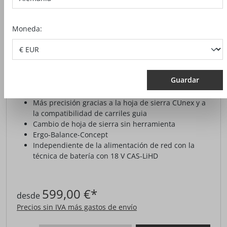
Moneda:
SIERRA DE CALAR DE BATERÍA PS 2-
18
Guardar
Más precisión gracias a la hoja de sierra CUnex y a
la compatibilidad de carriles guia
Cambio de hoja de sierra sin herramienta
Ergo-Balance-Concept
Independiente de la alimentación de red con la
técnica de batería con 18 V CAS-LiHD
599,00 €*
desde
Precios sin IVA más gastos de envío