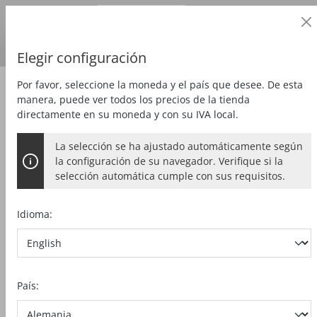
Cliente profesional
alt springen
Precios
más
IVA
País de entrega:
DE
Euro
Elegir configuración
Por favor, seleccione la moneda y el país que desee. De esta
Serrar
Sierra de calar pendular
manera, puede ver todos los precios de la tienda
directamente en su moneda y con su IVA local.
La selección se ha ajustado automáticamente según
la configuración de su navegador. Verifique si la
selección automática cumple con sus requisitos.
Idioma:
País: