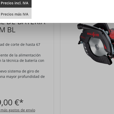
Precios
incl.
IVA
 CIRCULAR
Precios
más
IVA
 DE BATERÍA
8M BL
ad de corte de hasta 67
ente de la alimentación
 la técnica de batería con
evo sistema de giro de
una mayor profundidad de
,00 €*
A más gastos de envío