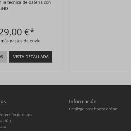
 la técnica de batería con
LiHD
29,00 €*
A más gastos de envío
OS
VISTA DETALLADA
cos
Información
Catálogo para hojear online
rotección de datos
cación
rato