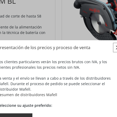
8M BL
ad de corte de hasta 58
ente de la alimentación
 la técnica de batería con
evo sistema de giro de
resentación de los precios y proceso de venta
una mayor profundidad de
os clientes particulares verán los precios brutos con IVA, y los
lientes profesionales los precios netos sin IVA.
,00 €*
a venta y el envío se llevan a cabo a través de los distribuidores
A más gastos de envío
afell. Durante el proceso de pedido se puede seleccionar el
istribuidor Mafell.
esumen de distribuidores Mafell
OS
VISTA DETALLADA
eleccione su ajuste preferido: