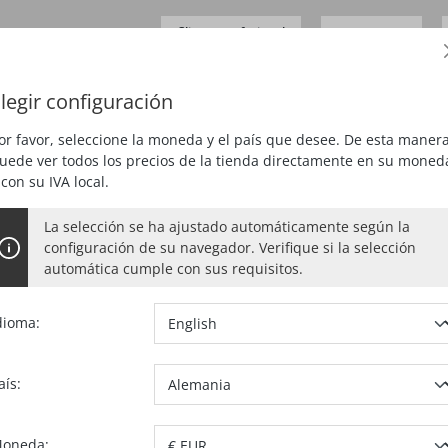
Cliente profesional
0,00 €*
Precios
más
IVA
legir configuración
IJAR
CEPILLAR
FRESAR
ASPIRAR
ESPECIAL
or favor, seleccione la moneda y el país que desee. De esta manera
uede ver todos los precios de la tienda directamente en su moned
 con su IVA local.
 CIRCULAR
La selección se ha ajustado automáticamente según la
configuración de su navegador. Verifique si la selección
L MS 55
automática cumple con sus requisitos.
dioma:
amente robusta, pero muy
aís:
eservas de potencia
oneda: