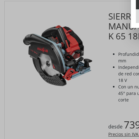
SIERRA
MANUAL
K 65 1
Profundid
mm
Independi
de red con
18 V
Con un nu
45° para 
corte
739
desde
Precios sin IV