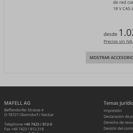
de red con
18 V CAS-
1.0
desde
Precios sin IV
MOSTRAR ACCESORI
MAFELL AG
Temas jurídi
Beffendorfer Strasse 4
Impresión
D-78727 Oberndorf / Neckar
Declaración de p
Derecho de revo
Telephone
+49 7423 / 812-0
Desistir del cont
Fax +49 7423 / 812-218