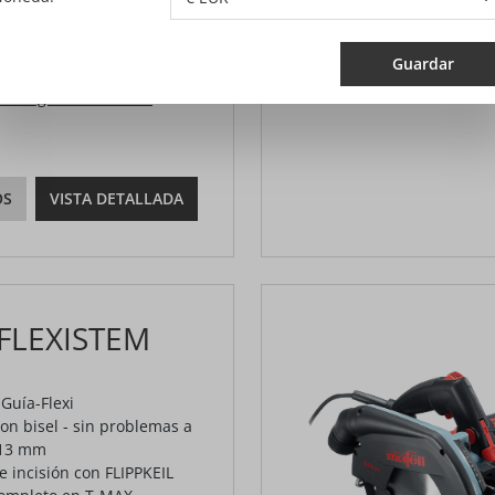
,00 €*
Guardar
A más gastos de envío
OS
VISTA DETALLADA
 FLEXISTEM
Guía-Flexi
on bisel - sin problemas a
 13 mm
e incisión con FLIPPKEIL