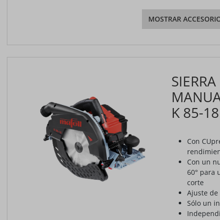
MOSTRAR ACCESORI
SIERRA
MANUAL
K 85-18
Con CUpre
rendimie
Con un nu
60° para 
corte
Ajuste de 
Sólo un i
Independi