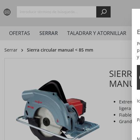
springen
Zur Hauptnavigation springen
E
OFERTAS
SERRAR
TALADRAR Y ATORNILLAR
L
P
Serrar
Sierra circular manual < 85 mm
p
y
SIERRA
MANUA
I
Extremad
ligera
Fiable
P
Grandes r
M