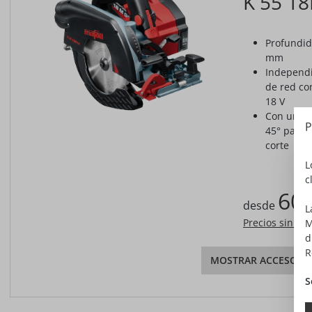
K 55 1
Profundid
mm
Independi
de red con
18 V
Con un nu
P
45° para 
corte
L
c
601
desde
L
Precios sin IV
M
d
R
MOSTRAR ACCESORI
S