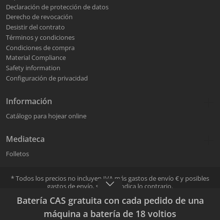
Declaración de protección de datos
Derecho de revocación
Desistir del contrato
Términos y condiciones
Condiciones de compra
Material Compliance
Safety information
Configuración de privacidad
Información
Catálogo para hojear online
Mediateca
Folletos
* Todos los precios no incluyen IVA más
gastos de envío
€ y posibles
gastos de envío, si no se indica lo contrario.
La venta y el envío se llevan a cabo a través de los distribuidores
Batería CAS gratuita con cada pedido de una
Mafell. Durante el proceso de pedido se puede seleccionar el
distribuidor Mafell.
máquina a batería de 18 voltios