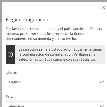
Cliente profesional
alt springen
Precios
más
IVA
País de entrega:
DE
Euro
Elegir configuración
Por favor, seleccione la moneda y el país que desee. De esta
Aspirar
manera, puede ver todos los precios de la tienda
directamente en su moneda y con su IVA local.
La selección se ha ajustado automáticamente según
la configuración de su navegador. Verifique si la
selección automática cumple con sus requisitos.
Idioma:
País: