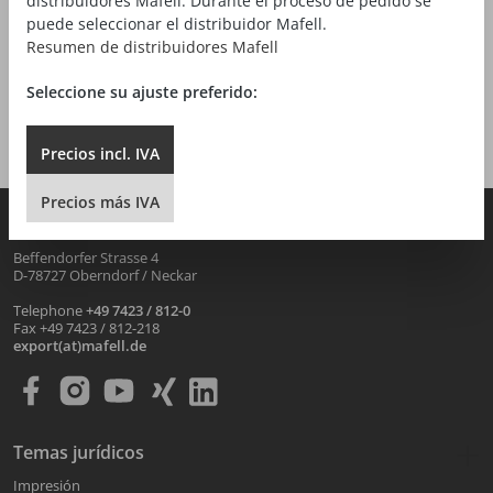
distribuidores Mafell. Durante el proceso de pedido se
puede seleccionar el distribuidor Mafell.
Resumen de distribuidores Mafell
Seleccione su ajuste preferido:
Aspirador L
Precios
incl.
IVA
Precios
más
IVA
MAFELL AG
Beffendorfer Strasse 4
D-78727 Oberndorf / Neckar
Telephone
+49 7423 / 812-0
Fax +49 7423 / 812-218
export(at)mafell.de
Temas jurídicos
Impresión