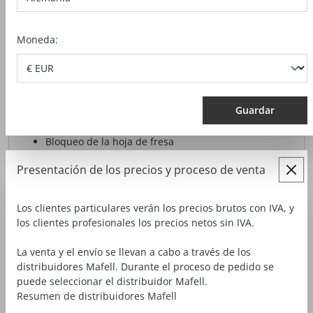
Moneda:
FRESA PARA RANURAS KFU 1000 E
EN EL MALETÍN DE TRANSPORTE
Guardar
Bloqueo de la hoja de fresa
Motor potente
Presentación de los precios y proceso de venta
Bolsa recogedora de virutas de gran capacidad
Los clientes particulares verán los precios brutos con IVA, y
2.336,00 €*
los clientes profesionales los precios netos sin IVA.
desde
Precios sin IVA más gastos de envío
La venta y el envío se llevan a cabo a través de los
distribuidores Mafell. Durante el proceso de pedido se
MOSTRAR ACCESORIOS
VISTA DETALLADA
puede seleccionar el distribuidor Mafell.
Resumen de distribuidores Mafell