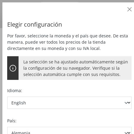
Cliente profesional
alt springen
Precios
más
IVA
País de entrega:
DE
Euro
Elegir configuración
Por favor, seleccione la moneda y el país que desee. De esta
Fresar
Fresa para ranuras
manera, puede ver todos los precios de la tienda
directamente en su moneda y con su IVA local.
La selección se ha ajustado automáticamente según
la configuración de su navegador. Verifique si la
selección automática cumple con sus requisitos.
Idioma:
País: