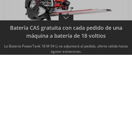
Batería CAS gratuita con cada pedido de una
máquina a batería de 18 voltios
La Batería-PowerTank 18 M 94 Li se adjuntará al pedido, oferta válida hasta
agotar existencias.
FRESADORA PARA RANURAS NFU 50
2.359,00 €*
desde
Precios sin IVA más gastos de envío
VISTA DETALLADA