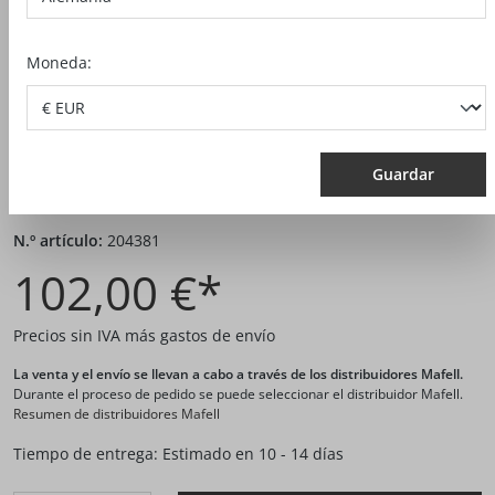
Moneda:
Guardar
N.º artículo:
204381
102,00 €*
Precios sin IVA más gastos de envío
La venta y el envío se llevan a cabo a través de los distribuidores Mafell.
Durante el proceso de pedido se puede seleccionar el distribuidor Mafell.
Resumen de distribuidores Mafell
Tiempo de entrega: Estimado en 10 - 14 días