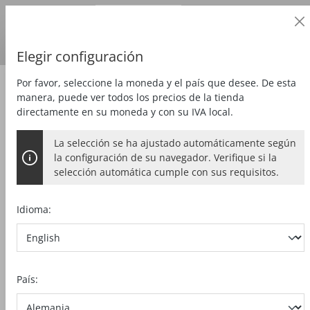
Cliente profesional
alt springen
Precios
más
IVA
País de entrega:
DE
Euro
Elegir configuración
Por favor, seleccione la moneda y el país que desee. De esta
Zubehör
Accesorios especiales
manera, puede ver todos los precios de la tienda
directamente en su moneda y con su IVA local.
La selección se ha ajustado automáticamente según
CARRIL GUÍA F 110
la configuración de su navegador. Verifique si la
selección automática cumple con sus requisitos.
longitud 1,1 m
Idioma:
Bildergalerie überspringen
País: