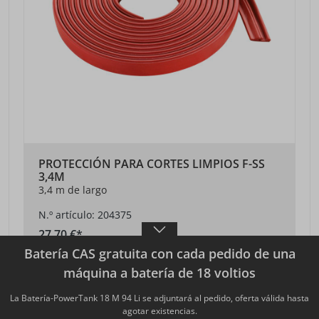
PROTECCIÓN PARA CORTES LIMPIOS F-SS
3,4M
3,4 m de largo
N.º artículo: 204375
27,70 €*
Batería CAS gratuita con cada pedido de una
Precios sin IVA más gastos de envío
máquina a batería de 18 voltios
VISTA DETALLADA
La Batería-PowerTank 18 M 94 Li se adjuntará al pedido, oferta válida hasta
agotar existencias.