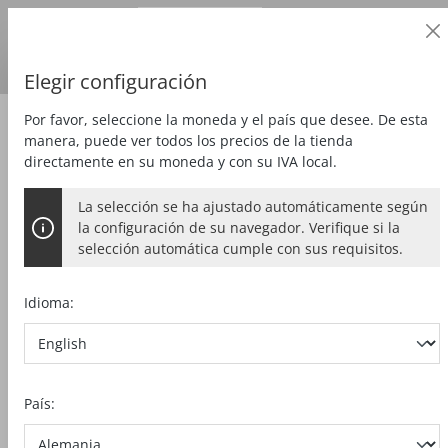
Cliente profesional
alt springen
Precios
más
IVA
País de entrega:
DE
Euro
Elegir configuración
Por favor, seleccione la moneda y el país que desee. De esta
Fresar
Fresadora para ranuras
manera, puede ver todos los precios de la tienda
directamente en su moneda y con su IVA local.
La selección se ha ajustado automáticamente según
FRESA MÚLTIPLE MF 26 CC AF-
la configuración de su navegador. Verifique si la
MAX EN EL T-MAX
selección automática cumple con sus requisitos.
Idioma:
Bildergalerie überspringen
País: