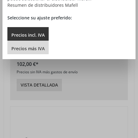
Resumen de distribuidores Mafell
Seleccione su ajuste preferido:
Precios
incl.
IVA
CARRIL GUÍA F 110
longitud 1,1 m
Precios
más
IVA
N.º artículo: 204381
102,00 €*
Precios sin IVA más gastos de envío
VISTA DETALLADA