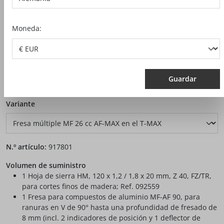
Moneda:
Guardar
auswählen
Variante
N.º artículo:
917801
Volumen de suministro
1 Hoja de sierra HM, 120 x 1,2 / 1,8 x 20 mm, Z 40, FZ/TR,
para cortes finos de madera; Ref. 092559
1 Fresa para compuestos de aluminio MF-AF 90, para
ranuras en V de 90° hasta una profundidad de fresado de
8 mm (incl. 2 indicadores de posición y 1 deflector de