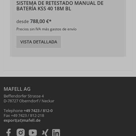
SISTEMA DE RETESTADO MANUAL DE
BATERÍA KSS 40 18M BL
788,00 €*
desde
Precios sin IVA más gastos de envío
VISTA DETALLADA
MAFELL AG
Beffendorfer Strasse 4
D-78727 Oberndorf / Neckar
Telephone
+49 7423 / 812-0
Fax +49 7423 / 812-218
export(at)mafell.de