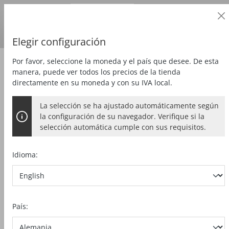
Cliente profesional
alt springen
Precios
más
IVA
País de entrega:
DE
Euro
Elegir configuración
Por favor, seleccione la moneda y el país que desee. De esta
Zubehör
Herramientas
manera, puede ver todos los precios de la tienda
directamente en su moneda y con su IVA local.
La selección se ha ajustado automáticamente según
HOJA DE SIERRA HM
la configuración de su navegador. Verifique si la
selección automática cumple con sus requisitos.
120 x 1,2/1,8 x 20 mm, Z 24, WZ, para el
uso universal de madera
Idioma:
Bildergalerie überspringen
País: