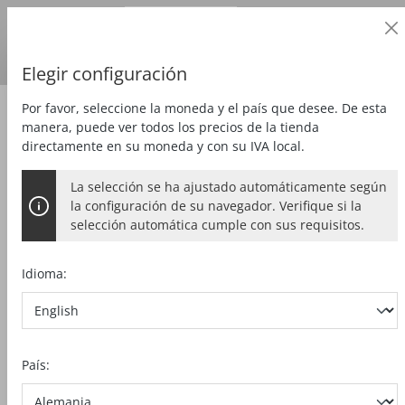
Cliente profesional
alt springen
Precios
más
IVA
País de entrega:
DE
Euro
Elegir configuración
Por favor, seleccione la moneda y el país que desee. De esta
Zubehör
Accesorios especiales
manera, puede ver todos los precios de la tienda
directamente en su moneda y con su IVA local.
La selección se ha ajustado automáticamente según
RUEDA DENTADA DE CADENA
la configuración de su navegador. Verifique si la
3/8"
selección automática cumple con sus requisitos.
para 006974
Idioma:
Bildergalerie überspringen
País: