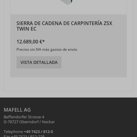
SIERRA DE CADENA DE CARPINTERÍA ZSX
TWIN EC
12.689,00 €*
Precios sin IVA más gastos de envío
VISTA DETALLADA
MAFELL AG
Beffendorfer Strasse 4
D-78727 Oberndorf / Neckar
Telephone
+49 7423 / 812-0
Fax +49 7423 / 812-218