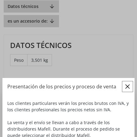
Datos técnicos
es un accesorio de:
DATOS TÉCNICOS
Peso
3,501 kg
Presentación de los precios y proceso de venta
ES UN ACCESORIO DE:
Los clientes particulares verán los precios brutos con IVA, y
los clientes profesionales los precios netos sin IVA.
La venta y el envío se llevan a cabo a través de los
distribuidores Mafell. Durante el proceso de pedido se
puede seleccionar el distribuidor Mafell.