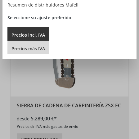
Resumen de distribuidores Mafell
Seleccione su ajuste preferido:
Precios
incl.
IVA
Precios
más
IVA
SIERRA DE CADENA DE CARPINTERÍA ZSX EC
5.289,00 €*
desde
Precios sin IVA más gastos de envío