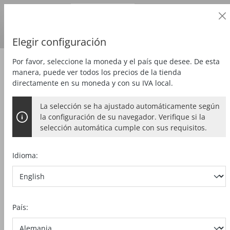
Cliente profesional
alt springen
Precios
más
IVA
País de entrega:
DE
Euro
Elegir configuración
Por favor, seleccione la moneda y el país que desee. De esta
Zubehör
Accesorios especiales
manera, puede ver todos los precios de la tienda
directamente en su moneda y con su IVA local.
La selección se ha ajustado automáticamente según
ADAPTADOR PARA CARRO DE
la configuración de su navegador. Verifique si la
TRANSPORTE ZSX EC
selección automática cumple con sus requisitos.
Idioma:
Bildergalerie überspringen
País: