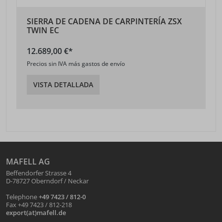
SIERRA DE CADENA DE CARPINTERÍA ZSX
TWIN EC
12.689,00 €*
Precios sin IVA más gastos de envío
VISTA DETALLADA
MAFELL AG
Beffendorfer Strasse 4
D-78727 Oberndorf / Neckar
Telephone
+49 7423 / 812-0
Fax +49 7423 / 812-218
export(at)mafell.de