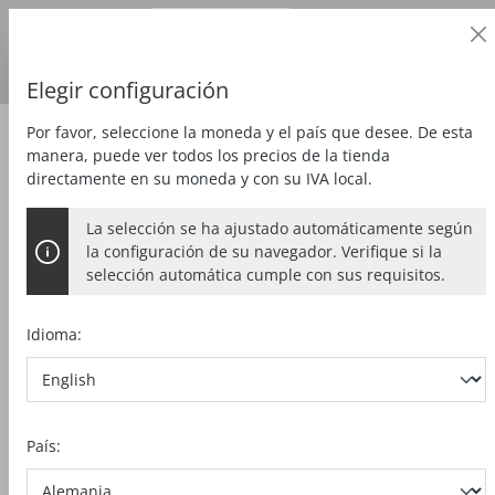
Cliente profesional
alt springen
Precios
más
IVA
País de entrega:
DE
Euro
Elegir configuración
Por favor, seleccione la moneda y el país que desee. De esta
Zubehör
Accesorios especiales
manera, puede ver todos los precios de la tienda
directamente en su moneda y con su IVA local.
La selección se ha ajustado automáticamente según
CUÑA DE PARTIR 400
la configuración de su navegador. Verifique si la
selección automática cumple con sus requisitos.
para 006974, 006972
Idioma:
Bildergalerie überspringen
País: