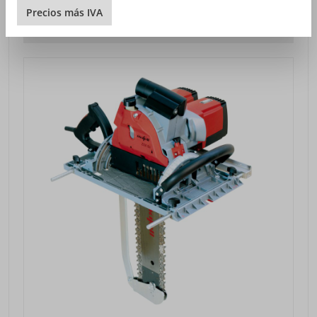
VISTA DETALLADA
Precios
más
IVA