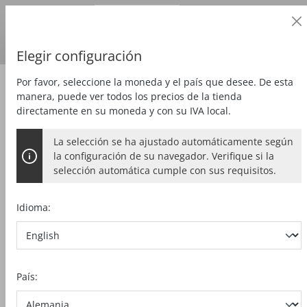
Cliente profesional
alt springen
Precios
más
IVA
País de entrega:
DE
Euro
Elegir configuración
Por favor, seleccione la moneda y el país que desee. De esta
Ofertas
OfertasPLUS
manera, puede ver todos los precios de la tienda
directamente en su moneda y con su IVA local.
La selección se ha ajustado automáticamente según
K 105-18 + L-BOXX C476-TB-K 105
la configuración de su navegador. Verifique si la
selección automática cumple con sus requisitos.
Idioma:
Bildergalerie überspringen
País: