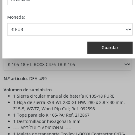
Moneda:
Guardar
auswählen
Variante
N.º artículo:
DEAL499
Volumen de suministro
1 Sierra circular manual de batería K 105-18 PURE
1 Hoja de sierra KSB-WL 280 GT HW, 280 x 2,8 x 30 mm,
Z15-5, WZ/FZ, Wood Rip Cut; Ref. 092598
1 Tope paralelo K 105-PA; Ref. 212867
1 Destornillador hexagonal 5 mm
---- ARTÍCULO ADICIONAL ----
1 Maleta de transporte Trolley L-BOXX Contractor C476-