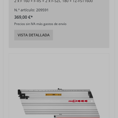
2 x F 160 + F-VS + 2 x F-SZC 180 + TZ-FST1600
N.º artículo: 209591
369,00 €*
Precios sin IVA más gastos de envío
VISTA DETALLADA