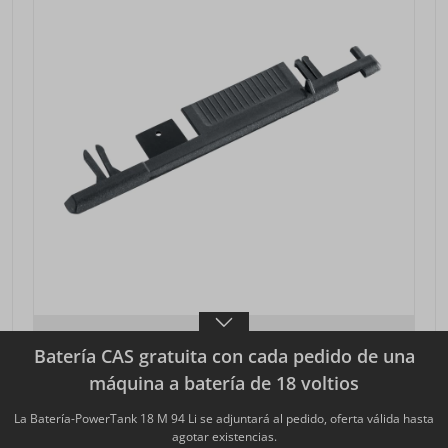
TAPA FINAL F-EK
Batería CAS gratuita con cada pedido de una
2 unidades
máquina a batería de 18 voltios
N.º artículo: 205400
La Batería-PowerTank 18 M 94 Li se adjuntará al pedido, oferta válida hasta
11,60 €*
agotar existencias.