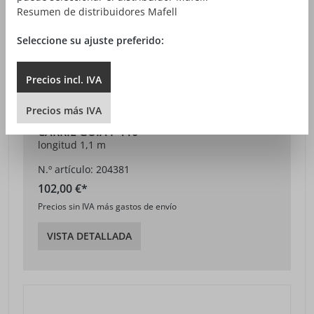
Resumen de distribuidores Mafell
Seleccione su ajuste preferido:
Precios
incl.
IVA
Precios
más
IVA
CARRIL GUÍA F 110
longitud 1,1 m
N.º artículo: 204381
102,00 €*
Precios sin IVA más gastos de envío
VISTA DETALLADA