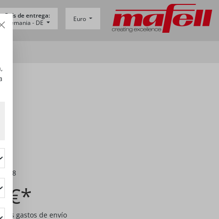
País de entrega:
Euro
Alemania -
DE
,
a
05398
0 €*
A más gastos de envío