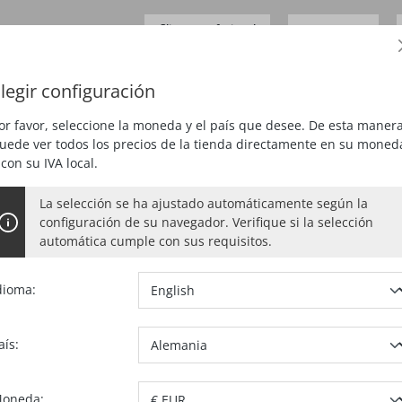
Cliente profesional
0,00 €*
Precios
más
IVA
legir configuración
JAR
CEPILLAR
FRESAR
ASPIRAR
ESPECIAL
or favor, seleccione la moneda y el país que desee. De esta manera
uede ver todos los precios de la tienda directamente en su moned
 con su IVA local.
La selección se ha ajustado automáticamente según la
 MT-PA
configuración de su navegador. Verifique si la selección
automática cumple con sus requisitos.
dioma:
N.º artículo:
2
67,6
aís:
Precios sin IV
oneda: