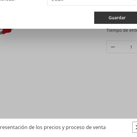
La venta y el enví
pedido se puede se
Guardar
Resumen de distri
Tiempo de entr
Produkt Anzahl
resentación de los precios y proceso de venta