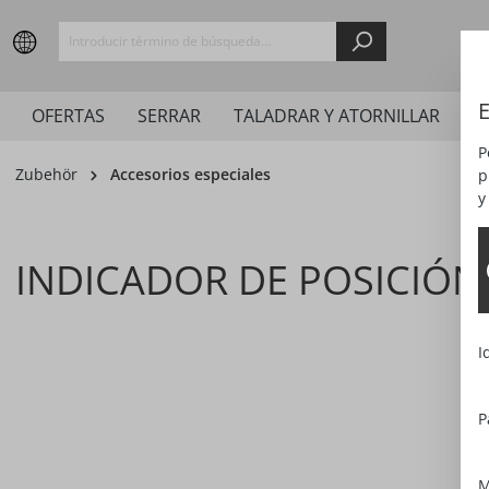
springen
Zur Hauptnavigation springen
E
OFERTAS
SERRAR
TALADRAR Y ATORNILLAR
LI
P
Zubehör
Accesorios especiales
p
y
INDICADOR DE POSICIÓN
I
Bildergalerie überspringen
P
M