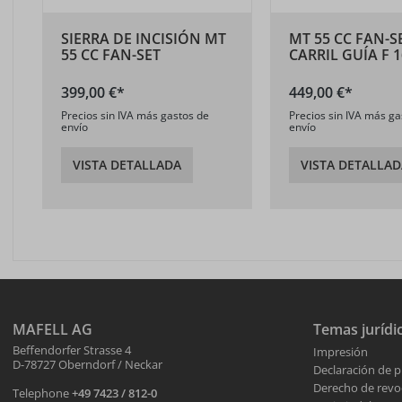
SIERRA DE INCISIÓN MT
MT 55 CC FAN-S
55 CC FAN-SET
CARRIL GUÍA F 
399,00 €*
449,00 €*
Precios sin IVA más gastos de
Precios sin IVA más ga
envío
envío
VISTA DETALLADA
VISTA DETALLAD
MAFELL AG
Temas jurídi
Beffendorfer Strasse 4
Impresión
D-78727 Oberndorf / Neckar
Declaración de p
Derecho de revo
Telephone
+49 7423 / 812-0