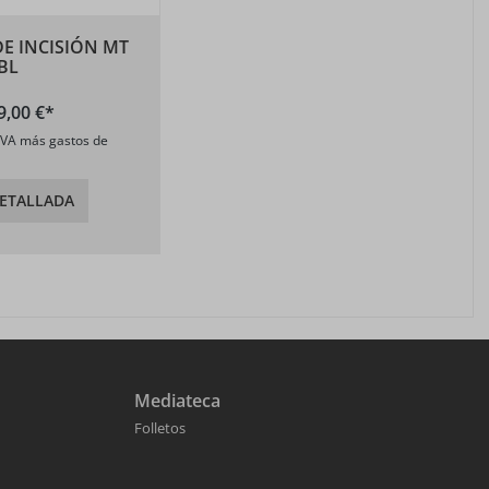
DE INCISIÓN MT
 BL
9,00 €*
 IVA más gastos de
DETALLADA
Mediateca
Folletos