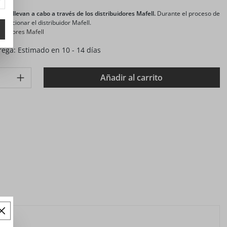
o se llevan a cabo a través de los distribuidores Mafell.
Durante el proceso de
leccionar el distribuidor Mafell.
buidores Mafell
ega: Estimado en 10 - 14 días
: Gib den gewünschten Wert ein oder benutze die Schaltflächen 
Añadir al carrito