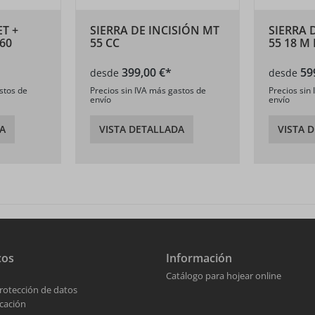
ET +
SIERRA DE INCISIÓN MT
SIERRA 
160
55 CC
55 18 M
399,00 €*
59
desde
desde
stos de
Precios sin IVA más gastos de
Precios sin
envío
envío
A
VISTA DETALLADA
VISTA 
cos
Información
Catálogo para hojear online
rotección de datos
cación