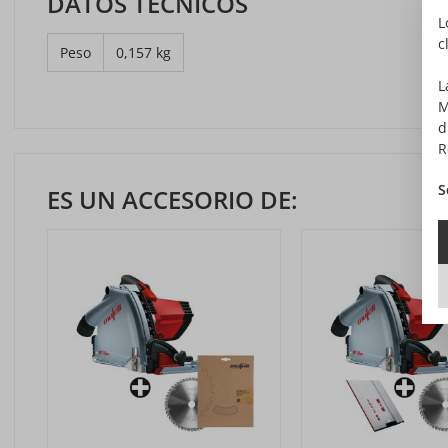
DATOS TÉCNICOS
L
c
Peso
0,157 kg
L
M
d
R
S
ES UN ACCESORIO DE: