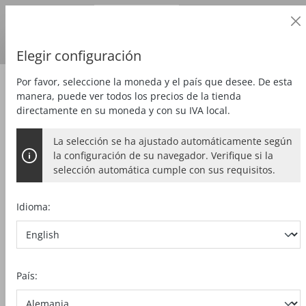
Cliente profesional
alt springen
Precios
más
IVA
País de entrega:
DE
Euro
Elegir configuración
Por favor, seleccione la moneda y el país que desee. De esta
Zubehör
Accesorios especiales
manera, puede ver todos los precios de la tienda
directamente en su moneda y con su IVA local.
La selección se ha ajustado automáticamente según
CASQUILLO REDUCTOR
la configuración de su navegador. Verifique si la
selección automática cumple con sus requisitos.
(pulido) 1/4“ (6,35 mm)
Idioma:
Bildergalerie überspringen
País: