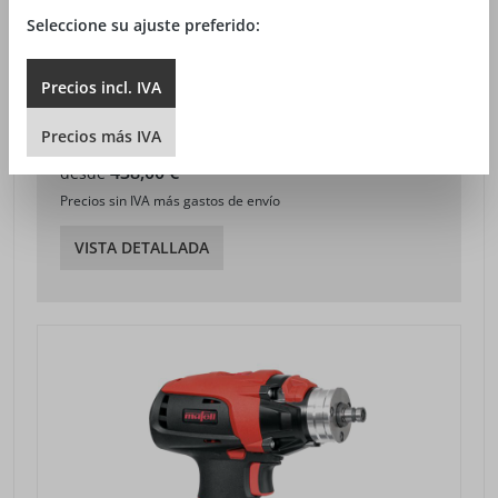
Seleccione su ajuste preferido:
Precios
incl.
IVA
ATORNILLADORA-TALADRADORA DE
BATERÍA A 18
Precios
más
IVA
438,00 €*
desde
Precios sin IVA más gastos de envío
VISTA DETALLADA