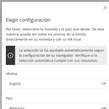
Cliente profesional
alt springen
Precios
más
IVA
País de entrega:
DE
Euro
Elegir configuración
Por favor, seleccione la moneda y el país que desee. De esta
Zubehör
Accesorios especiales
manera, puede ver todos los precios de la tienda
directamente en su moneda y con su IVA local.
La selección se ha ajustado automáticamente según
ADAPTADOR DE PAR A-DMV X3
la configuración de su navegador. Verifique si la
selección automática cumple con sus requisitos.
Relación 3 :1
Idioma:
Bildergalerie überspringen
País: