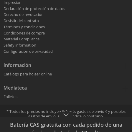
Impresión
Declaración de protección de datos
Derecho de revocación
Desistir del contrato
Términos y condiciones
Condiciones de compra
Material Compliance
Safety information
Configuración de privacidad
Información
Catálogo para hojear online
Mediateca
Folletos
* Todos los precios no incluyen IVA más
gastos de envío
€ y posibles
gastos de envío, si no se indica lo contrario.
La venta y el envío se llevan a cabo a través de los distribuidores
Batería CAS gratuita con cada pedido de una
Mafell. Durante el proceso de pedido se puede seleccionar el
distribuidor Mafell.