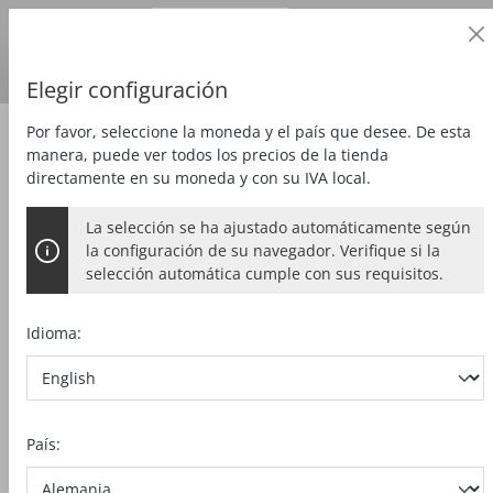
Cliente profesional
alt springen
Precios
más
IVA
País de entrega:
DE
Euro
Elegir configuración
Por favor, seleccione la moneda y el país que desee. De esta
Zubehör
Herramientas
manera, puede ver todos los precios de la tienda
directamente en su moneda y con su IVA local.
La selección se ha ajustado automáticamente según
BROCA ESPIRAL LEWIS CON
la configuración de su navegador. Verifique si la
VÁSTAGO HEXAGONAL
selección automática cumple con sus requisitos.
28 mm Ø, longitud total 460 mm
Idioma:
Bildergalerie überspringen
País: