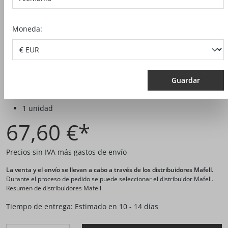
Moneda:
Guardar
N.º artículo:
090261
1 unidad
67,60 €*
Precios sin IVA más gastos de envío
La venta y el envío se llevan a cabo a través de los distribuidores Mafell.
Durante el proceso de pedido se puede seleccionar el distribuidor Mafell.
Resumen de distribuidores Mafell
Tiempo de entrega: Estimado en 10 - 14 días