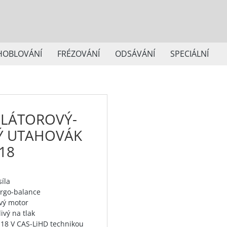
HOBLOVÁNÍ
FRÉZOVÁNÍ
ODSÁVÁNÍ
SPECIÁLNÍ
LÁTOROVÝ-
Ý UTAHOVÁK
-18
íla
rgo-balance
vý motor
livý na tlak
18 V CAS-LiHD technikou