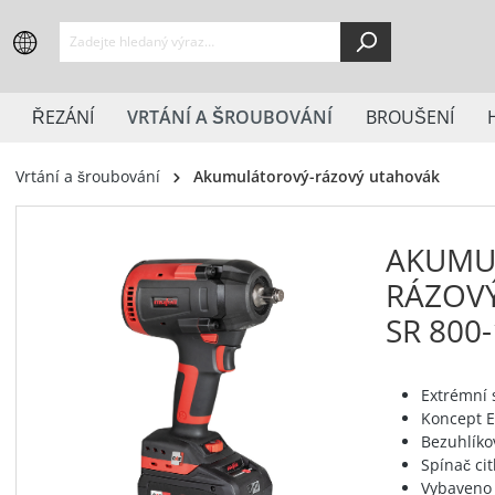
springen
Zur Hauptnavigation springen
ŘEZÁNÍ
VRTÁNÍ A ŠROUBOVÁNÍ
BROUŠENÍ
Vrtání a šroubování
Akumulátorový-rázový utahovák
AKUMU
RÁZOV
SR 800
Extrémní s
Koncept E
Bezuhlíko
Spínač cit
Vybaveno 