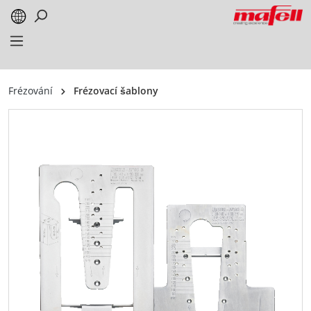
alt springen
Frézování
Frézovací šablony