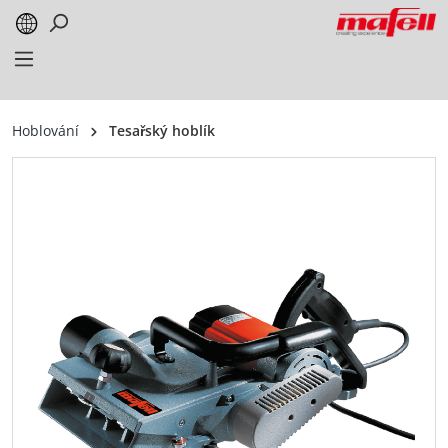
alt springen
Hoblování
Tesařský hoblík