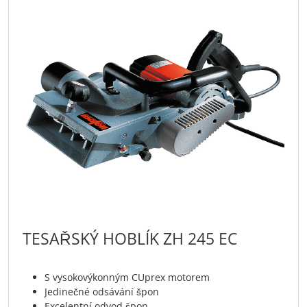
TESAŘSKÝ HOBLÍK ZH 245 EC
S vysokovýkonným CUprex motorem
Jedinečné odsávání špon
Excelentní odvod špon