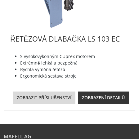
ŘETĚZOVÁ DLABAČKA LS 103 EC
S vysokovýkonným CUprex motorem
Extrémně lehká a bezpečná
Rychlá výměna řetězů
Ergonomická sestava stroje
ZOBRAZIT PŘÍSLUŠENSTVÍ
ZOBRAZENÍ DETAILŮ
MAFELL AG