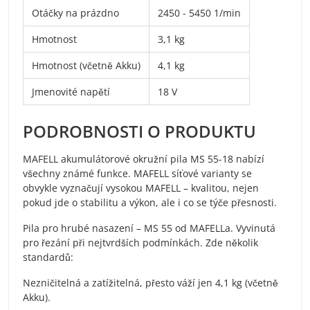
Otáčky na prázdno
2450 - 5450 1/min
Hmotnost
3,1 kg
Hmotnost (včetně Akku)
4,1 kg
Jmenovité napětí
18 V
PODROBNOSTI O PRODUKTU
MAFELL akumulátorové okružní pila MS 55-18 nabízí
všechny známé funkce. MAFELL síťové varianty se
obvykle vyznačují vysokou MAFELL – kvalitou, nejen
pokud jde o stabilitu a výkon, ale i co se týče přesnosti.
Pila pro hrubé nasazení – MS 55 od MAFELLa. Vyvinutá
pro řezání při nejtvrdších podmínkách. Zde několik
standardů:
Nezničitelná a zatížitelná, přesto váží jen 4,1 kg (včetně
Akku).