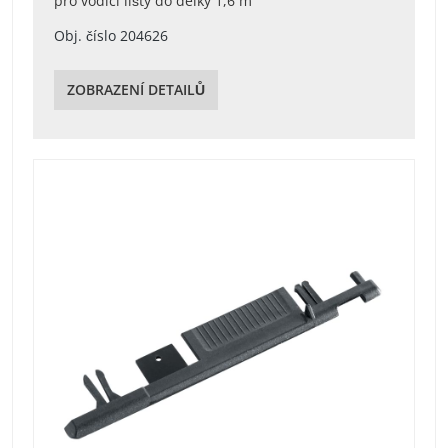
pro vodící lišty do délky 1,6 m
Obj. číslo 204626
ZOBRAZENÍ DETAILŮ