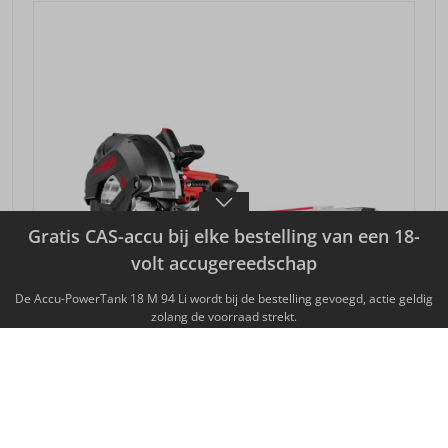
Gratis CAS-accu bij elke bestelling van een 18-
volt accugereedschap
De Accu-PowerTank 18 M 94 Li wordt bij de bestelling gevoegd, actie geldig
zolang de voorraad strekt.
SLEUVENFREES NFU 50