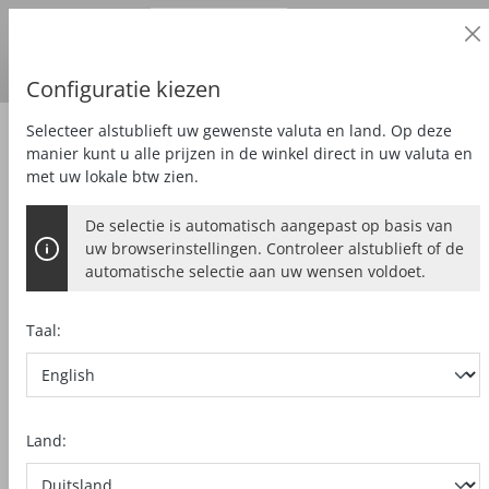
Zakelijke klant
alt springen
Prijzen
excl.
BTW
Land van levering:
DE
Euro
Configuratie kiezen
Selecteer alstublieft uw gewenste valuta en land. Op deze
Zubehör
Speciale toebehoren
manier kunt u alle prijzen in de winkel direct in uw valuta en
met uw lokale btw zien.
De selectie is automatisch aangepast op basis van
GELEIDELINIALENTAS-SET
uw browserinstellingen. Controleer alstublieft of de
automatische selectie aan uw wensen voldoet.
2 x F 160 + F-VS + 2 x F-SZC 180 + TZ-
FST1600
Taal:
Bildergalerie überspringen
Land: