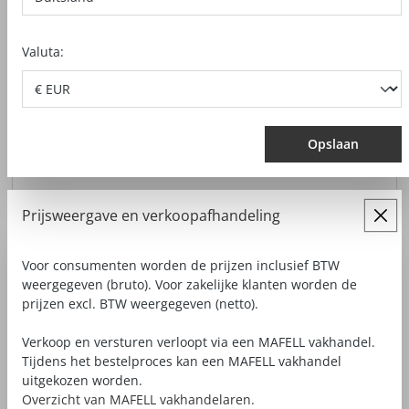
Bestelnummer*
Valuta:
Opmerking
Opslaan
Prijsweergave en verkoopafhandeling
Voor consumenten worden de prijzen inclusief BTW
Privacy
weergegeven (bruto). Voor zakelijke klanten worden de
prijzen excl. BTW weergegeven (netto).
Door op doorgaan te klikken, bevestigt u dat u onze
gegevensbeschermingsinformatie
hebt gelezen en dat u
Verkoop en versturen verloopt via een MAFELL vakhandel.
onze
algemene voorwaarden hebt geaccepteerd
. *
Tijdens het bestelproces kan een MAFELL vakhandel
uitgekozen worden.
Velden gemarkeerd met asterisks (*) zijn verplicht.
Overzicht van MAFELL vakhandelaren.