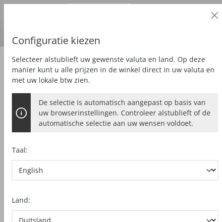
Zakelijke klant
alt springen
Prijzen
excl.
BTW
Land van levering:
DE
Euro
Configuratie kiezen
Selecteer alstublieft uw gewenste valuta en land. Op deze
Juridisch
Overeenkomst herroepen
manier kunt u alle prijzen in de winkel direct in uw valuta en
Overeenkomst herroepen
met uw lokale btw zien.
De selectie is automatisch aangepast op basis van
uw browserinstellingen. Controleer alstublieft of de
Voornaam*
automatische selectie aan uw wensen voldoet.
Taal:
Achternaam*
Land:
E-mailadres*