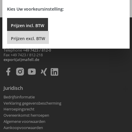
Herroeping bevestigen
Kies Uw voorkeursinstelling:
Prijzen
incl.
BTW
MAFELL AG
Beffendorfer Strasse 4
Prijzen
excl.
BTW
D-78727 Oberndorf / Neckar
Telephone
+49 7423 / 812-0
Fax +49 7423 / 812-218
export(at)mafell.de
Juridisch
Bedrijfsinformatie
Verklaring gegevensbescherming
Herroepingsrecht
Overeenkomst herroepen
Algemene voorwaarden
Aankoopvoorwaarden