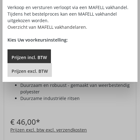
Verkoop en versturen verloopt via een MAFELL vakhandel.
Tijdens het bestelproces kan een MAFELL vakhandel
uitgekozen worden.
Overzicht van MAFELL vakhandelaren.
Kies Uw voorkeursinstelling:
Prijzen
incl.
BTW
KOELTAS TZ-KT
Prijzen
excl.
BTW
Langdurige koelfunctie
Duurzaam en robuust - gemaakt van weerbestendig
polyester
Duurzame industriële ritsen
€ 46,00*
Prijzen excl. btw excl. verzendkosten