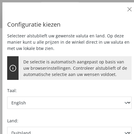
Zakelijke klant
alt springen
Prijzen
excl.
BTW
Land van levering:
DE
Euro
Configuratie kiezen
Selecteer alstublieft uw gewenste valuta en land. Op deze
Speciaal
Tassen
manier kunt u alle prijzen in de winkel direct in uw valuta en
met uw lokale btw zien.
De selectie is automatisch aangepast op basis van
uw browserinstellingen. Controleer alstublieft of de
automatische selectie aan uw wensen voldoet.
Taal:
Land: