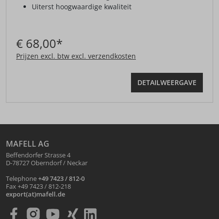
Uiterst hoogwaardige kwaliteit
€ 68,00*
Prijzen excl. btw excl. verzendkosten
DETAILWEERGAVE
MAFELL AG
Beffendorfer Strasse 4
D-78727 Oberndorf / Neckar
Telephone
+49 7423 / 812-0
Fax +49 7423 / 812-218
export(at)mafell.de