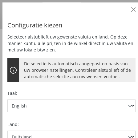
Zakelijke klant
alt springen
Prijzen
excl.
BTW
Land van levering:
DE
Euro
Configuratie kiezen
Selecteer alstublieft uw gewenste valuta en land. Op deze
Zagen
Timmermans-Kettingzaag
manier kunt u alle prijzen in de winkel direct in uw valuta en
met uw lokale btw zien.
De selectie is automatisch aangepast op basis van
uw browserinstellingen. Controleer alstublieft of de
automatische selectie aan uw wensen voldoet.
Taal:
Land: