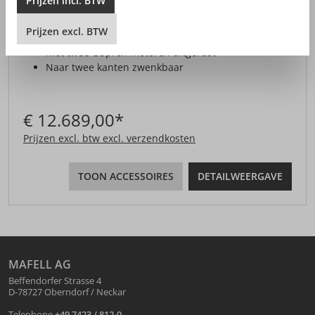
Prijzen
incl.
BTW
TWIN EC
Prijzen
excl.
BTW
Met twee CUprex-motoren uitgerust
Naar twee kanten zwenkbaar
€ 12.689,00*
Prijzen excl. btw excl. verzendkosten
TOON ACCESSOIRES
DETAILWEERGAVE
MAFELL AG
Beffendorfer Strasse 4
D-78727 Oberndorf / Neckar
Telephone
+49 7423 / 812-0