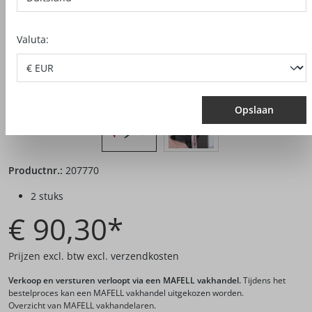
Valuta:
Opslaan
Productnr.:
207770
2 stuks
€ 90,30*
Prijzen excl. btw excl. verzendkosten
Verkoop en versturen verloopt via een MAFELL vakhandel.
Tijdens het
bestelproces kan een MAFELL vakhandel uitgekozen worden.
Overzicht van MAFELL vakhandelaren.