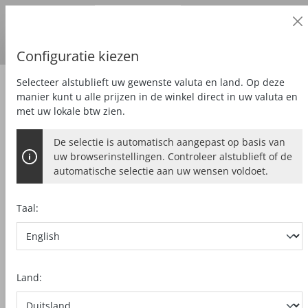
Zakelijke klant
alt springen
Prijzen
excl.
BTW
Land van levering:
DE
Euro
Configuratie kiezen
Selecteer alstublieft uw gewenste valuta en land. Op deze
Zubehör
Speciale toebehoren
manier kunt u alle prijzen in de winkel direct in uw valuta en
met uw lokale btw zien.
De selectie is automatisch aangepast op basis van
EENHANDKLEM F-SZ 180MM
uw browserinstellingen. Controleer alstublieft of de
automatische selectie aan uw wensen voldoet.
2 stuks,voor het vastklemmen van de
liniaal
Taal:
Bildergalerie überspringen
Land: