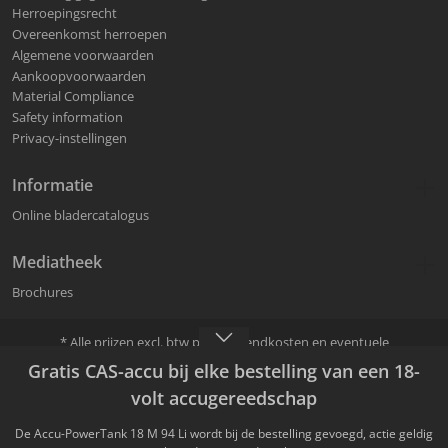
Herroepingsrecht
Overeenkomst herroepen
Algemene voorwaarden
Aankoopvoorwaarden
Material Compliance
Safety information
Privacy-instellingen
Informatie
Online bladercatalogus
Mediatheek
Brochures
* Alle prijzen excl. btw plus
verzendkosten
en eventuele
bezorgkosten, tenzij anders vermeld.
Gratis CAS-accu bij elke bestelling van een 18-
Verkoop en versturen verloopt via een MAFELL vakhandel. Tijdens het
bestelproces kan een MAFELL vakhandel uitgekozen worden.
volt accugereedschap
© 2026 MAFELL AG. Alle rechten voorbehouden, wijzigingen en fouten
De Accu-PowerTank 18 M 94 Li wordt bij de bestelling gevoegd, actie geldig
voorbehouden.