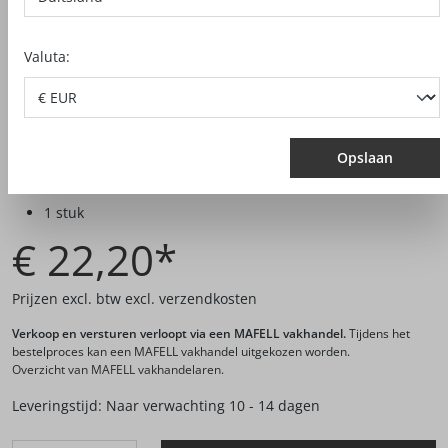
Valuta:
Opslaan
Productnr.:
090263
1 stuk
€ 22,20*
Prijzen excl. btw excl. verzendkosten
Verkoop en versturen verloopt via een MAFELL vakhandel.
Tijdens het
bestelproces kan een MAFELL vakhandel uitgekozen worden.
Overzicht van MAFELL vakhandelaren.
Leveringstijd: Naar verwachting 10 - 14 dagen