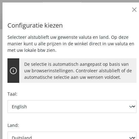
Zakelijke klant
alt springen
Prijzen
excl.
BTW
Land van levering:
DE
Euro
Configuratie kiezen
Selecteer alstublieft uw gewenste valuta en land. Op deze
Zubehör
Gereedschappen
manier kunt u alle prijzen in de winkel direct in uw valuta en
met uw lokale btw zien.
De selectie is automatisch aangepast op basis van
SLANGENBOOR LEWIS MET
uw browserinstellingen. Controleer alstublieft of de
ZESKANTAANSLUITING
automatische selectie aan uw wensen voldoet.
Ø 8 mm, Totale lengte 320 mm
Taal:
Bildergalerie überspringen
Land: