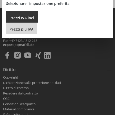
Selezionare l'impostazione preferita:
Prezzi IVA
incl.
MAFELL AG
Beffendorfer Strasse 4
D-78727 Oberndorf / Neckar
Prezzi
più
IVA
Telephone
+49 7423 / 812-0
Fax +49 7423 / 812-218
export(at)mafell.de
Diritto
Copyright
Dichiarazione sulla protezione dei dati
Diritto di recesso
Recedere dal contratto
CGC
Condizioni d’acquisto
Material Compliance
Safety information