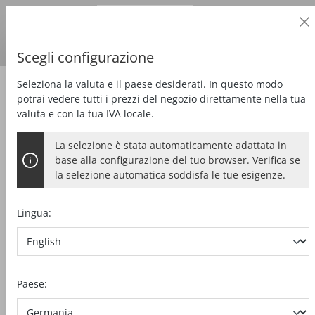
Cliente professionale
alt springen
Prezzi
più
IVA
Paese di consegna:
DE
Euro
Scegli configurazione
Seleziona la valuta e il paese desiderati. In questo modo
Segare
Sega a nastro a manuale
potrai vedere tutti i prezzi del negozio direttamente nella tua
valuta e con la tua IVA locale.
La selezione è stata automaticamente adattata in
base alla configurazione del tuo browser. Verifica se
la selezione automatica soddisfa le tue esigenze.
Lingua:
Paese: