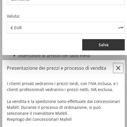
Valuta:
SEGA A NASTRO MANUALE Z 5 EC
Salva
Con sistema CUprex, il motore ad alte prestazioni
Interruttore di arresto con tasto freno
Guidalama su cuscinetti a sfera
Presentazione dei prezzi e processo di vendita
Angolo lato inclinabile 30°
I clienti privati vedranno i prezzi lordi, con l'IVA inclusa, e i
5.459,00 €*
clienti professionali vedranno i prezzi netti, IVA esclusa.
da
Prezzi IVA esclusa più spese di spedizione
La vendita e la spedizione sono effettuate dai concessionari
Mafell. Durante il processo di ordinazione, si può
MOSTRA ACCESSORI
VISUALIZZAZIONE DETTAGLI
selezionare il rivenditore Mafell.
Riepilogo dei concessionari Mafell