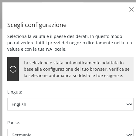
Cliente professionale
alt springen
Prezzi
più
IVA
Paese di consegna:
DE
Euro
Scegli configurazione
Seleziona la valuta e il paese desiderati. In questo modo
Segare
Sega a catena da carpenteria
potrai vedere tutti i prezzi del negozio direttamente nella tua
valuta e con la tua IVA locale.
La selezione è stata automaticamente adattata in
base alla configurazione del tuo browser. Verifica se
la selezione automatica soddisfa le tue esigenze.
Lingua:
Paese: