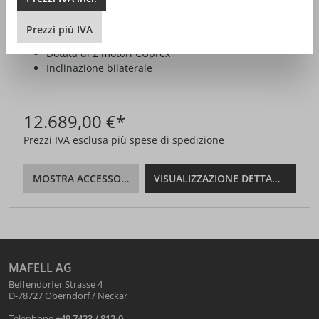
EC
Prezzi
più
IVA
Dotata di 2 motori CUprex
Inclinazione bilaterale
12.689,00 €*
Prezzi IVA esclusa più spese di spedizione
MOSTRA ACCESSORI
VISUALIZZAZIONE DETTAGLI
MAFELL AG
Beffendorfer Strasse 4
D-78727 Oberndorf / Neckar
Telephone
+49 7423 / 812-0