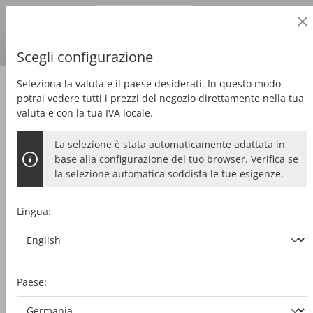
Cliente professionale
alt springen
Prezzi
più
IVA
Paese di consegna:
DE
Euro
Scegli configurazione
Seleziona la valuta e il paese desiderati. In questo modo
Diritto
Recedere dal contratto
potrai vedere tutti i prezzi del negozio direttamente nella tua
Recedere dal contratto
valuta e con la tua IVA locale.
La selezione è stata automaticamente adattata in
base alla configurazione del tuo browser. Verifica se
Nome*
la selezione automatica soddisfa le tue esigenze.
Lingua:
Cognome*
Paese:
Indirizzo e-mail*