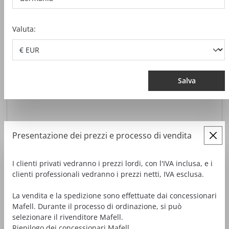
Numero d'ordine*
Valuta:
Commento
Salva
Presentazione dei prezzi e processo di vendita
Protez. dati
I clienti privati vedranno i prezzi lordi, con l'IVA inclusa, e i
Facendo clic su continua confermi di aver letto le nostre
clienti professionali vedranno i prezzi netti, IVA esclusa.
informazioni sulla protezione dei dati
e di aver accettato i
nostri
termini e condizioni generali
. *
La vendita e la spedizione sono effettuate dai concessionari
Mafell. Durante il processo di ordinazione, si può
selezionare il rivenditore Mafell.
I campi contrassegnati con un asterisco (*) sono campi
Riepilogo dei concessionari Mafell