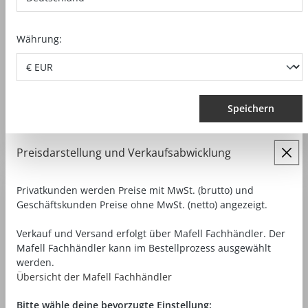
Währung:
ZAPFENFRÄSE ZAF 250 VARIO
Speichern
Fräsaggregat bis 60° schwenkbar
Laserpositionierung
Spezial-Fräswerkzeug
Preisdarstellung und Verkaufsabwicklung
Privatkunden werden Preise mit MwSt. (brutto) und
26.675,00 €*
ab
Geschäftskunden Preise ohne MwSt. (netto) angezeigt.
Preise exkl. MwSt. zzgl. Versandkosten
Verkauf und Versand erfolgt über Mafell Fachhändler. Der
Mafell Fachhändler kann im Bestellprozess ausgewählt
ZUBEHÖR ZEIGEN
DETAILANSICHT
werden.
Übersicht der Mafell Fachhändler
Bitte wähle deine bevorzugte Einstellung: