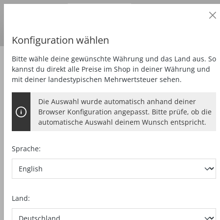
Geschäftskunde
alt springen
Preise
zzgl.
MwSt.
Lieferland:
DE
Euro
Konfiguration wählen
Bitte wähle deine gewünschte Währung und das Land aus. So
Fräsen
Zapfenfräse
kannst du direkt alle Preise im Shop in deiner Währung und
mit deiner landestypischen Mehrwertsteuer sehen.
Die Auswahl wurde automatisch anhand deiner
Browser Konfiguration angepasst. Bitte prüfe, ob die
automatische Auswahl deinem Wunsch entspricht.
Sprache:
Land: