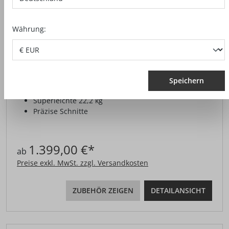
Währung:
UNTERFLUR-ZUGSÄGE ERIKA 60
Speichern
Für mobile Einsätze
Superleichte 22,2 kg
Präzise Schnitte
1.399,00 €*
ab
Preise exkl. MwSt. zzgl. Versandkosten
ZUBEHÖR ZEIGEN
DETAILANSICHT