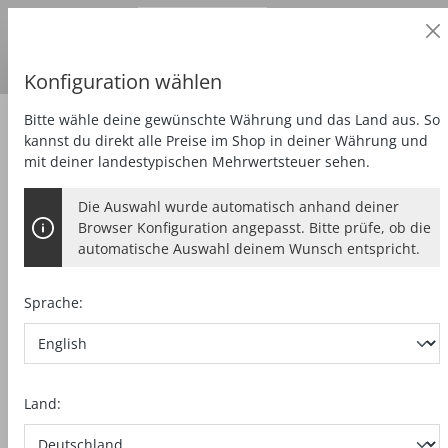
Geschäftskunde
alt springen
Preise
zzgl.
MwSt.
Lieferland:
DE
Euro
Konfiguration wählen
Bitte wähle deine gewünschte Währung und das Land aus. So
Sägen
Unterflur-Zugsäge
kannst du direkt alle Preise im Shop in deiner Währung und
mit deiner landestypischen Mehrwertsteuer sehen.
Die Auswahl wurde automatisch anhand deiner
Browser Konfiguration angepasst. Bitte prüfe, ob die
automatische Auswahl deinem Wunsch entspricht.
Sprache:
Land: