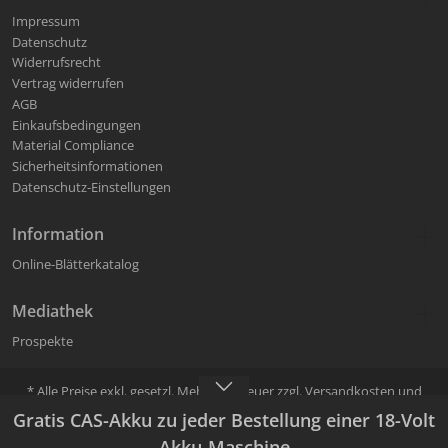
Impressum
Datenschutz
Widerrufsrecht
Vertrag widerrufen
AGB
Einkaufsbedingungen
Material Compliance
Sicherheitsinformationen
Datenschutz-Einstellungen
Information
Online-Blätterkatalog
Mediathek
Prospekte
* Alle Preise exkl. gesetzl. Mehrwertsteuer zzgl.
Versandkosten
und
ggf. Nachnahmegebühren, wenn nicht anders angegeben.
Gratis CAS-Akku zu jeder Bestellung einer 18-Volt
Verkauf und Versand erfolgt über Mafell Fachhändler. Der Mafell
Fachhändler kann im Bestellprozess ausgewählt werden.
Akku-Maschine