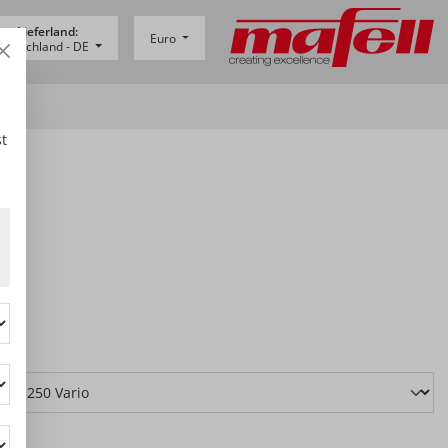
Lieferland:
Euro
eutschland -
DE
AL
t
swählen
1201