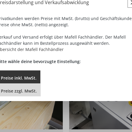
reisdarstellung und Verkaufsabwicklung
rivatkunden werden Preise mit MwSt. (brutto) und Geschäftskund
reise ohne MwSt. (netto) angezeigt.
 Einstellung der Längen-, Winkel- und Zapfenmaße.
20 x 250 mm bei 60°.
erkauf und Versand erfolgt über Mafell Fachhändler. Der Mafell
bt das Werkstück immer in der gleichen Position.
achhändler kann im Bestellprozess ausgewählt werden.
bersicht der Mafell Fachhändler
itte wähle deine bevorzugte Einstellung:
Preise
inkl.
MwSt.
Preise
zzgl.
MwSt.