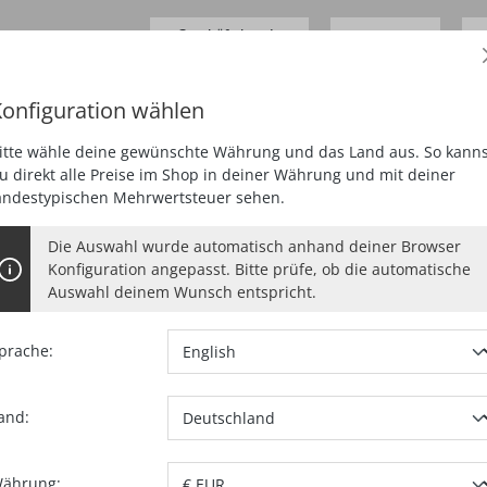
Geschäftskunde
0,00 €*
Preise
zzgl.
MwSt.
D
onfiguration wählen
SCHLEIFEN
HOBELN
FRÄSEN
SAUGEN
SPEZI
itte wähle deine gewünschte Währung und das Land aus. So kanns
u direkt alle Preise im Shop in deiner Währung und mit deiner
andestypischen Mehrwertsteuer sehen.
Die Auswahl wurde automatisch anhand deiner Browser
RIO
Konfiguration angepasst. Bitte prüfe, ob die automatische
Auswahl deinem Wunsch entspricht.
prache:
au
Ausführung
and:
Artikel-Nr.:
99
ährung: