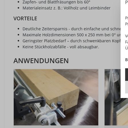
P
Zapfen- und Blattfräsungen bis 60°
Materialeinsatz z. B.: Vollholz und Leimbinder
VORTEILE
P
P
Deutliche Zeitersparnis - durch einfache und schnelle
Maximale Holzdimensionen 500 x 250 mm bei 0° und 2
V
Geringster Platzbedarf – durch schwenkbaren Kopf blei
F
Keine Stückholzabfälle - voll absaugbar.
Ü
ANWENDUNGEN
B