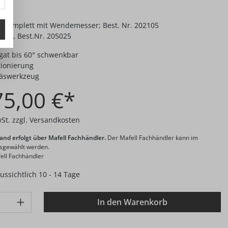
f, komplett mit Wendemesser; Best. Nr. 202105
isch, Best.Nr. 205025
gat bis 60° schwenkbar
tionierung
räswerkzeug
75,00 €*
wSt. zzgl. Versandkosten
and erfolgt über Mafell Fachhändler.
Der Mafell Fachhändler kann im
usgewählt werden.
ell Fachhändler
aussichtlich 10 - 14 Tage
: Gib den gewünschten Wert ein oder benutze die Schaltflächen 
In den Warenkorb