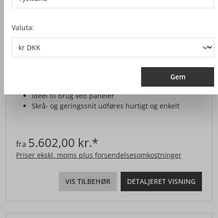
Valuta:
KAPSAVSYSTEM KSS 300
Gem
Utrolig kompakt og praktisk konstruktion
Ideel til brug ved paneler
Skrå- og geringssnit udføres hurtigt og enkelt
5.602,00 kr.*
fra
Priser ekskl. moms plus forsendelsesomkostninger
VIS TILBEHØR
DETALJERET VISNING