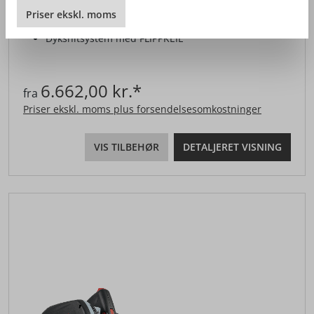
Priser
ekskl.
moms
Med CUprex, den højydelsesmotor
Dyksnitsystem med FLIPPKEIL
6.662,00 kr.*
fra
Priser ekskl. moms plus forsendelsesomkostninger
VIS TILBEHØR
DETALJERET VISNING