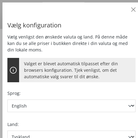
Erhvervskunde
alt springen
Priser
ekskl.
moms
Leveringsland:
DE
Dänische Kronen
Vælg konfiguration
Vælg venligst den ønskede valuta og land. På denne måde
Save
Kapsav system
kan du se alle priser i butikken direkte i din valuta og med
din lokale moms.
Valget er blevet automatisk tilpasset efter din
browsers konfiguration. Tjek venligst, om det
automatiske valg svarer til dit ønske.
Sprog:
Land: