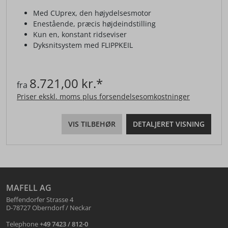
Med CUprex, den højydelsesmotor
Enestående, præcis højdeindstilling
Kun en, konstant ridseviser
Dyksnitsystem med FLIPPKEIL
8.721,00 kr.*
fra
Priser ekskl. moms plus forsendelsesomkostninger
VIS TILBEHØR
DETALJERET VISNING
MAFELL AG
Beffendorfer Strasse 4
D-78727 Oberndorf / Neckar
Telephone
+49 7423 / 812-0