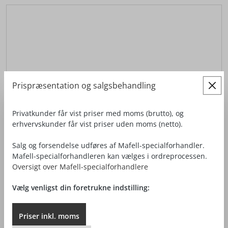
Prispræsentation og salgsbehandling
Privatkunder får vist priser med moms (brutto), og
erhvervskunder får vist priser uden moms (netto).
Salg og forsendelse udføres af Mafell-specialforhandler.
Mafell-specialforhandleren kan vælges i ordreprocessen.
Oversigt over Mafell-specialforhandlere
Vælg venligst din foretrukne indstilling:
KAPSAVSYSTEM KSS 60 CC
Priser
inkl.
moms