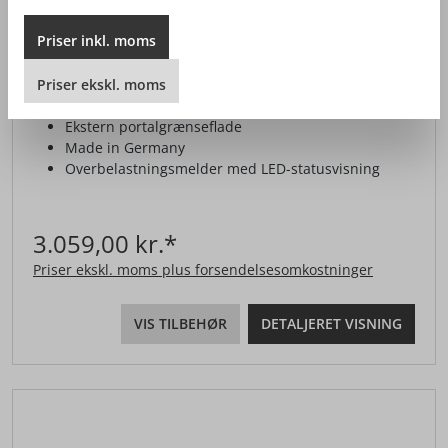
FRÆSEMOTOR FM 1000 NC-ER
Priser
inkl.
moms
Priser
ekskl.
moms
Særdeles lavt
Spindellås
Ekstern portalgrænseflade
Made in Germany
Overbelastningsmelder med LED-statusvisning
3.059,00 kr.*
Priser ekskl. moms plus forsendelsesomkostninger
VIS TILBEHØR
DETALJERET VISNING