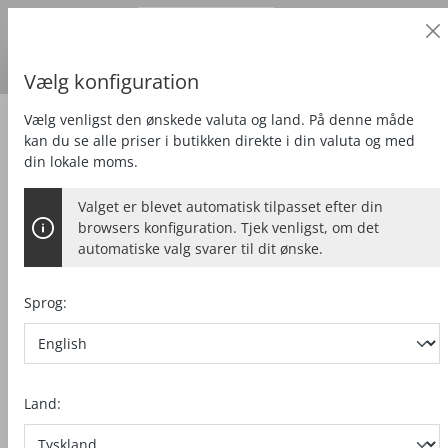
Erhvervskunde
alt springen
Priser
ekskl.
moms
Leveringsland:
DE
Dänische Kronen
Vælg konfiguration
Vælg venligst den ønskede valuta og land. På denne måde
Fræse
Fræsemotor
kan du se alle priser i butikken direkte i din valuta og med
din lokale moms.
Valget er blevet automatisk tilpasset efter din
browsers konfiguration. Tjek venligst, om det
automatiske valg svarer til dit ønske.
Sprog:
Land: