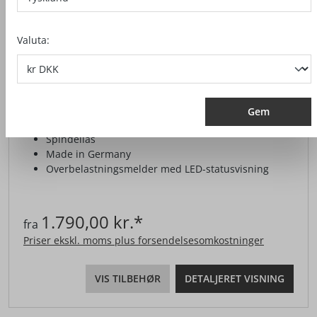
Valuta:
FRÆSEMOTOR FM 800 / FM 1000
Gem
Særdeles lavt
Spindellås
Made in Germany
Overbelastningsmelder med LED-statusvisning
1.790,00 kr.*
fra
Priser ekskl. moms plus forsendelsesomkostninger
VIS TILBEHØR
DETALJERET VISNING