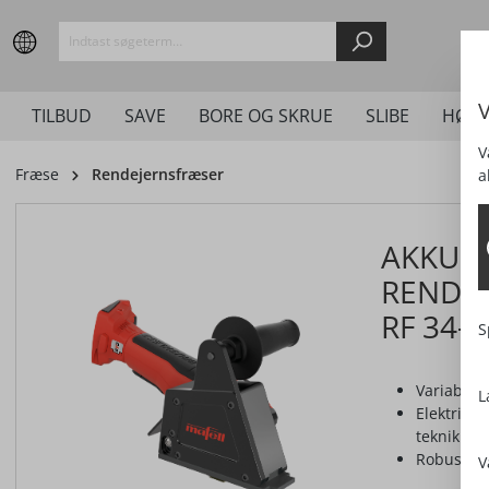
springen
Zur Hauptnavigation springen
V
TILBUD
SAVE
BORE OG SKRUE
SLIBE
HØVL
V
Fræse
Rendejernsfræser
a
AKKU
RENDE
RF 34-1
S
Variabel 
L
Elektrici
teknik
Robust ud
V