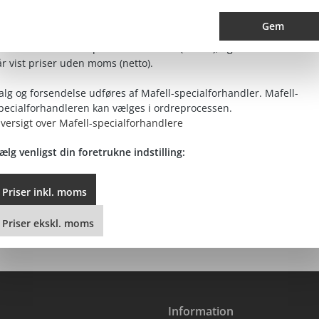
rispræsentation og salgsbehandling
Gem
00 kr.*
rivatkunder får vist priser med moms (brutto), og erhvervskunder
8,00 kr.)
år vist priser uden moms (netto).
moms plus
mkostninger
alg og forsendelse udføres af Mafell-specialforhandler. Mafell-
pecialforhandleren kan vælges i ordreprocessen.
versigt over Mafell-specialforhandlere
DETALJERET VISNING
ælg venligst din foretrukne indstilling:
Priser
inkl.
moms
Priser
ekskl.
moms
Information