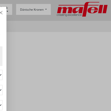
sland:
Dänische Kronen
-
DE
e