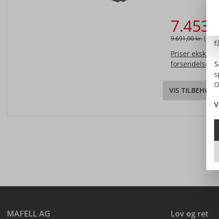
P
7.453,
P
9.691,00 kr.
(-2.23
f
Priser ekskl. 
forsendelseso
S
s
O
VIS TILBEHØR
V
MAFELL AG
Lov og ret