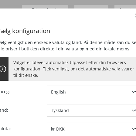
Erhvervskunde
Levering
0,00 kr.*
Priser
ekskl.
moms
Tyskland 
ælg konfiguration
E
FRÆSE
STØVSUGNING
SPECIEL
ælg venligst den ønskede valuta og land. På denne måde kan du s
lle priser i butikken direkte i din valuta og med din lokale moms.
Valget er blevet automatisk tilpasset efter din browsers
konfiguration. Tjek venligst, om det automatiske valg svarer
til dit ønske.
JERNSFRÆSER
8
prog:
fræsedybde
and:
tetsuafhængig 18 Volt CAS
føring
aluta: