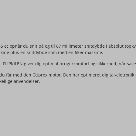
 opnår du snit på og til 67 millimeter snitdybde i absolut topkv
skine plus en snitdybde som med en 65er maskine.
- FLIPKILEN giver dig optimal brugerkomfort og sikkerhed, når save
 du får med den CUprex motor. Den har optimeret digital-eletronik
rskellige anvendelser.