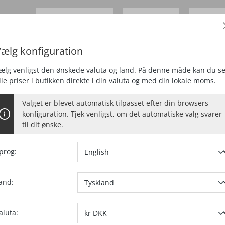
Erhvervskunde
Levering
0,00 kr.*
Priser
ekskl.
moms
Tyskland 
ælg konfiguration
E
FRÆSE
STØVSUGNING
SPECIEL
ælg venligst den ønskede valuta og land. På denne måde kan du s
lle priser i butikken direkte i din valuta og med din lokale moms.
Valget er blevet automatisk tilpasset efter din browsers
konfiguration. Tjek venligst, om det automatiske valg svarer
til dit ønske.
prog:
auswäh
Variant
and:
aluta:
Artikel nr.:
91