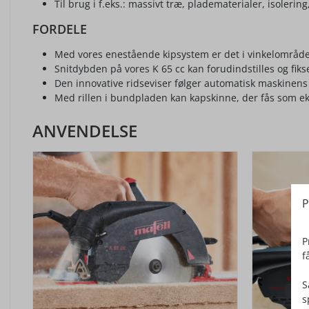
Til brug i f.eks.: massivt træ, pladematerialer, isoleri
FORDELE
Med vores enestående kipsystem er det i vinkelområdet 
Snitdybden på vores K 65 cc kan forudindstilles og fikse
Den innovative ridseviser følger automatisk maskinens 
Med rillen i bundpladen kan kapskinne, der fås som e
ANVENDELSE
P
P
f
S
s