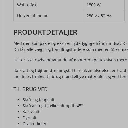
Watt effekt
1800 W
Universal motor
230 V / 50 Hz
PRODUKTDETALJER
Med den kompakte og ekstrem ydedygtige håndrundsav K 65 cc
Du får alle vægt- og handlingsfordele som med en 55er ma
Det er ikke nødvendigt at du afmonterer spaltekniven mere 
Rå kraft og højt omdrejningstal til maksimalydelse, er hvad
indstilles trinløst til brug i forskellige materialer og ved fo
TIL BRUG VED
Skrå- og langsnit
Skråsnit og bjælkesnit op til 45°
Kærvsnit
Dyksnit
Grater, keler