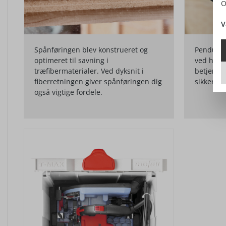
O
V
Spånføringen blev konstrueret og
Pendulka
optimeret til savning i
ved hjæl
træfibermaterialer. Ved dyksnit i
betjening
fiberretningen giver spånføringen dig
sikkerhed
også vigtige fordele.