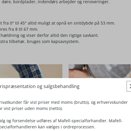
ng, døre, bordplader, indendørs arbejder og renoveringer.
fra 0° til 45° altid muligt at opnå en snitdybde på 53 mm.
res fra 8 til 67 mm.
hældning og viser derfor altid den rigtige savkant.
kstra tilbehør, bruges som kapsavsystem.
rispræsentation og salgsbehandling
rivatkunder får vist priser med moms (brutto), og erhvervskunder
år vist priser uden moms (netto).
alg og forsendelse udføres af Mafell-specialforhandler. Mafell-
pecialforhandleren kan vælges i ordreprocessen.