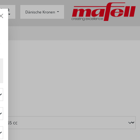
sland:
Dänische Kronen
-
DE
e
len
B001