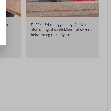
 eller
FLIPPKILEN muliggør – også uden
afskruning af spaltekilen – et sikkert,
i
bekvemt og nemt dyksnit.
or