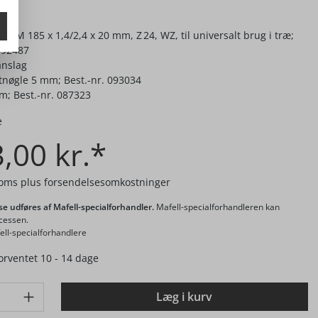
ang
e-HM 185 x 1,4/2,4 x 20 mm, Z 24, WZ, til universalt brug i træ;
092487
anslag
tnøgle 5 mm; Best.-nr. 093034
m; Best.-nr. 087323
e
,00 kr.*
moms plus forsendelsesomkostninger
se udføres af Mafell-specialforhandler.
Mafell-specialforhandleren kan
cessen.
ell-specialforhandlere
orventet 10 - 14 dage
: Gib den gewünschten Wert ein oder benutze die Schaltflächen 
Læg i kurv