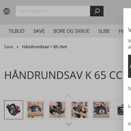
springen
Zur Hauptnavigation springen
V
TILBUD
SAVE
BORE OG SKRUE
SLIBE
HØVL
V
Save
Håndrundsav < 85 mm
a
HÅNDRUNDSAV K 65 CC
S
Bildergalerie überspringen
L
V