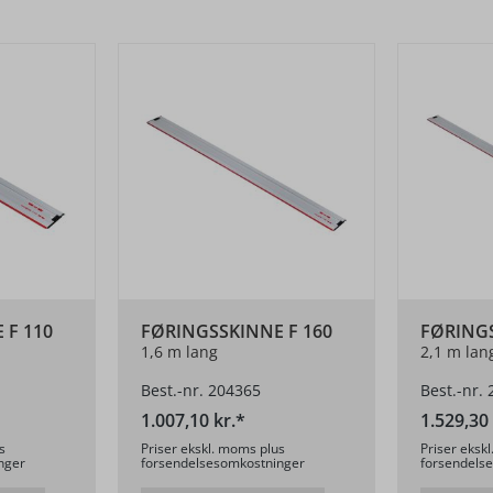
 F 110
FØRINGSSKINNE F 160
FØRINGS
1,6 m lang
2,1 m lan
Best.-nr. 204365
Best.-nr.
1.007,10 kr.*
1.529,30 
s
Priser ekskl. moms plus
Priser eksk
nger
forsendelsesomkostninger
forsendels