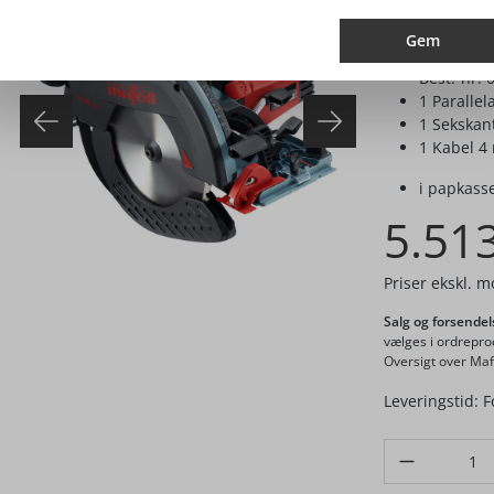
Leveringsomf
Gem
1 Savkling
Best.-nr. 
1 Parallel
1 Sekskan
1 Kabel 4 
i papkass
5.513
Priser ekskl. 
Salg og forsendel
vælges i ordrepro
Oversigt over Maf
Leveringstid: F
Produkt Anzahl