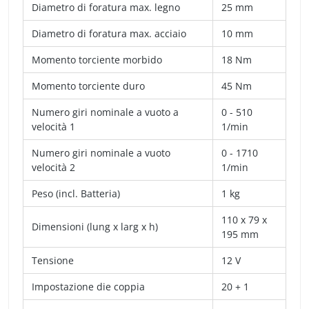
Diametro di foratura max. legno
25 mm
Diametro di foratura max. acciaio
10 mm
Momento torciente morbido
18 Nm
Momento torciente duro
45 Nm
Numero giri nominale a vuoto a
0 - 510
velocità 1
1/min
Numero giri nominale a vuoto
0 - 1710
velocità 2
1/min
Peso (incl. Batteria)
1 kg
110 x 79 x
Dimensioni (lung x larg x h)
195 mm
Tensione
12 V
Impostazione die coppia
20 + 1