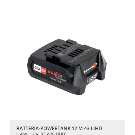
BATTERIA-POWERTANK 12 M 43 LIHD
Li-Ion, 12 V, 43 Wh (LiHD)