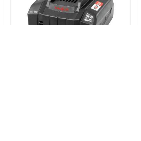
BATTERIA-POWERSTATION APS M+
Articolo nr.: 094509
VISUALIZZAZIONE DETTAGLI