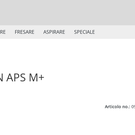
ARE
FRESARE
ASPIRARE
SPECIALE
N APS M+
Articolo no.:
0