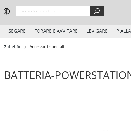
springen
Zur Hauptnavigation springen
SEGARE
FORARE E AVVITARE
LEVIGARE
PIALL
Zubehör
Accessori speciali
BATTERIA-POWERSTATIO
Bildergalerie überspringen