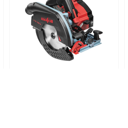
SEGA CIRCOLARE MANUALE A BATTERIA K
65 18M BL
VISUALIZZAZIONE DETTAGLI