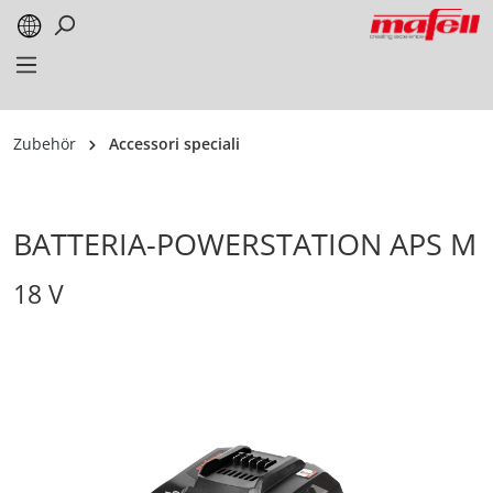
alt springen
Zubehör
Accessori speciali
BATTERIA-POWERSTATION APS M
18 V
Bildergalerie überspringen