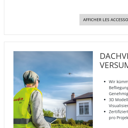
AFFICHER LES ACCESSO
DACHV
VERSUM
Wir kümm
Befliegung
Genehmig
3D Model
Visualisie
Zertifizi
pro Projek