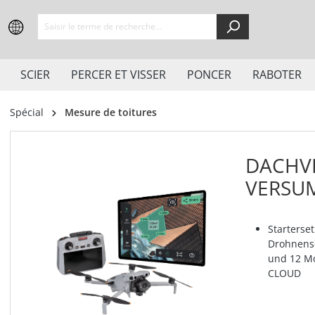
springen
Zur Hauptnavigation springen
SCIER
PERCER ET VISSER
PONCER
RABOTER
Spécial
Mesure de toitures
DACHV
VERSUM
Starterse
Drohnense
und 12 Mo
CLOUD