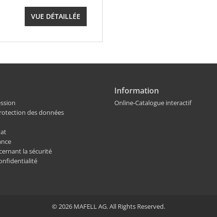
VUE DÉTAILLÉE
Information
ssion
Online-Catalogue interactif
protection des données
hat
ance
ernant la sécurité
nfidentialité
© 2026 MAFELL AG. All Rights Reserved.