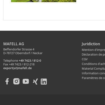
MAFELL AG
Juridiction
Beffendorfer Strasse 4
Mention d'impre
D-78727 Oberndorf / Neckar
Déclaration de 
CGV
Telephone
+49 7423 / 812-0
Conditions d'ac
Fax +49 7423 / 812-218
export(at)mafell.de
Material Compli
Information conc
Paramètres de co