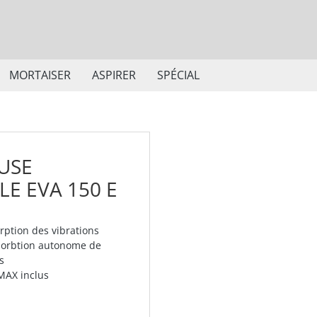
MORTAISER
ASPIRER
SPÉCIAL
USE
LE EVA 150 E
rption des vibrations
sorbtion autonome de
s
-MAX inclus