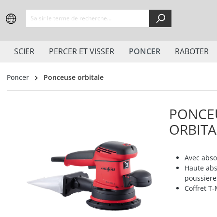
springen
Zur Hauptnavigation springen
SCIER
PERCER ET VISSER
PONCER
RABOTER
Poncer
Ponceuse orbitale
PONCE
ORBITA
Avec abso
Haute ab
poussiere
Coffret T