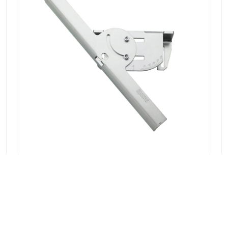
BUTÉE FEMELLE ORIENTABLE 120B
Article n° : 093776
VUE DÉTAILLÉE