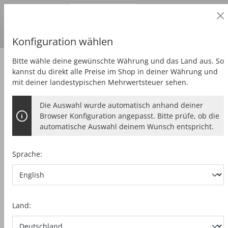
Geschäftskunde
alt springen
Preise
zzgl.
MwSt.
Lieferland:
DE
Euro
Konfiguration wählen
Bitte wähle deine gewünschte Währung und das Land aus. So
Zubehör
Werkzeug
kannst du direkt alle Preise im Shop in deiner Währung und
mit deiner landestypischen Mehrwertsteuer sehen.
Die Auswahl wurde automatisch anhand deiner
SÄGEBLATT KSB-WU160 GT
Browser Konfiguration angepasst. Bitte prüfe, ob die
automatische Auswahl deinem Wunsch entspricht.
HW, 160 x 1,8 x 20mm, Z28-4, 3WZ/FZ,
Wood Universal
Sprache:
Bildergalerie überspringen
Land: