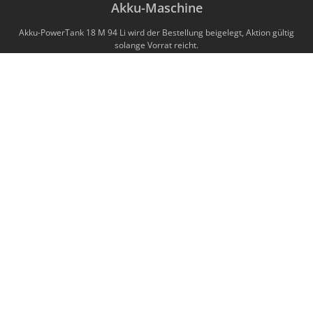
Akku-Maschine
Akku-PowerTank 18 M 94 Li wird der Bestellung beigelegt, Aktion gültig
solange Vorrat reicht.
AKKU-TAUCHSÄGE MT 55 18 M BL
599,00 €*
ab
Preise exkl. MwSt. zzgl. Versandkosten
DETAILANSICHT
MAFELL AG
Beffendorfer Strasse 4
D-78727 Oberndorf / Neckar
Telefon
+49 7423 / 812-0