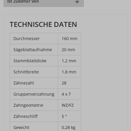
Ist Zubehör von
TECHNISCHE DATEN
Durchmesser
160 mm
Sägeblattaufnahme
20 mm
Stammblattdicke
1,2 mm
Schnittbreite
1,8 mm
Zähnezahl
28
Gruppenverzahnung
4 x 7
Zahngeometrie
WZ/FZ
Zähneschliff
5 °
Gewicht
0,28 kg