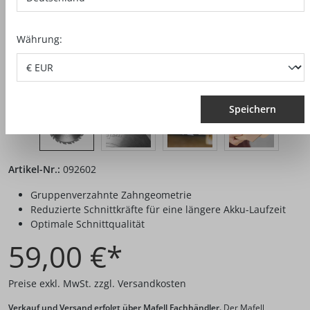
Währung:
Speichern
Artikel-Nr.:
092602
Gruppenverzahnte Zahngeometrie
Reduzierte Schnittkräfte für eine längere Akku-Laufzeit
Optimale Schnittqualität
59,00 €*
Preise exkl. MwSt. zzgl. Versandkosten
Verkauf und Versand erfolgt über Mafell Fachhändler.
Der Mafell