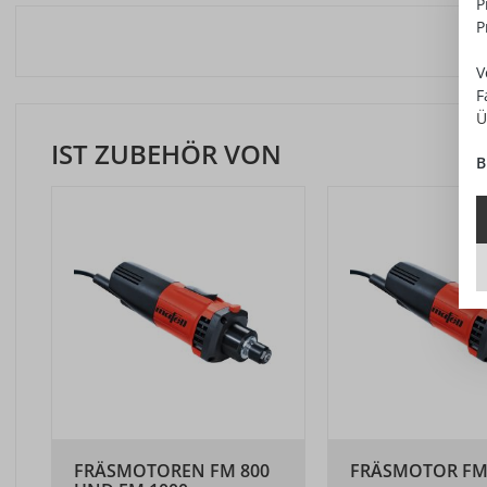
P
P
V
F
Ü
IST ZUBEHÖR VON
B
FRÄSMOTOREN FM 800
FRÄSMOTOR FM 