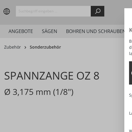
springen
Zur Hauptnavigation springen
K
ANGEBOTE
SÄGEN
BOHREN UND SCHRAUBEN
B
Zubehör
Sonderzubehör
d
l
SPANNZANGE OZ 8
Ø 3,175 mm (1/8")
S
L
Bildergalerie überspringen
W