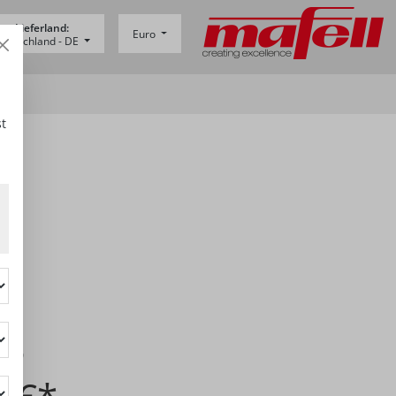
Lieferland:
Euro
eutschland -
DE
L
t
3810