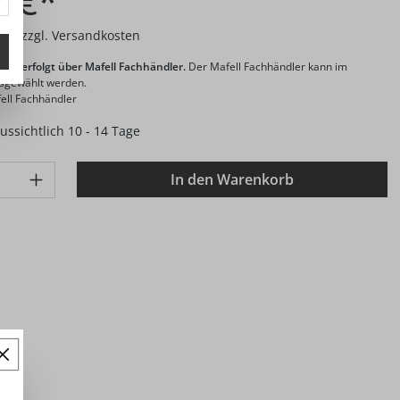
0 €*
wSt. zzgl. Versandkosten
and erfolgt über Mafell Fachhändler.
Der Mafell Fachhändler kann im
usgewählt werden.
ell Fachhändler
aussichtlich 10 - 14 Tage
: Gib den gewünschten Wert ein oder benutze die Schaltflächen 
In den Warenkorb