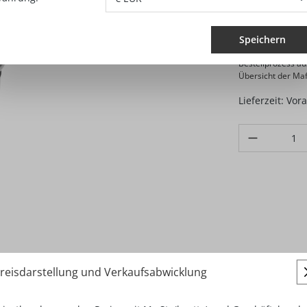
23,0
Preise exkl. M
Speichern
Verkauf und Vers
Bestellprozess a
Übersicht der Maf
Lieferzeit: Vor
Produkt Anzahl
reisdarstellung und Verkaufsabwicklung