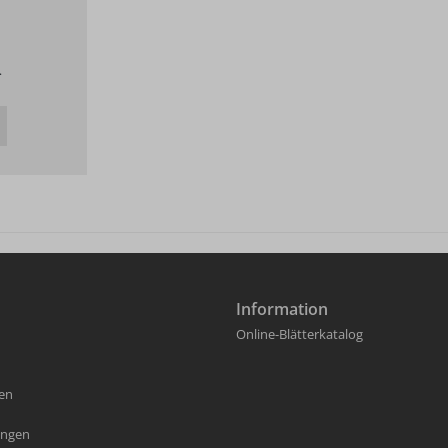
.
Information
Online-Blätterkatalog
fen
ungen