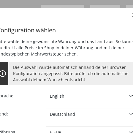
Geschäftskunde
0,00 €*
Preise
zzgl.
MwSt.
D
onfiguration wählen
SCHLEIFEN
HOBELN
FRÄSEN
SAUGEN
SPEZIA
itte wähle deine gewünschte Währung und das Land aus. So kanns
u direkt alle Preise im Shop in deiner Währung und mit deiner
andestypischen Mehrwertsteuer sehen.
Die Auswahl wurde automatisch anhand deiner Browser
Konfiguration angepasst. Bitte prüfe, ob die automatische
Auswahl deinem Wunsch entspricht.
prache:
and:
Artikel-Nr.:
09
ährung: