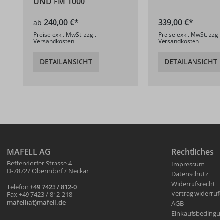
UND FM 1000
240,00 €*
339,00 €*
ab
Preise exkl. MwSt. zzgl.
Preise exkl. MwSt. zzgl
Versandkosten
Versandkosten
DETAILANSICHT
DETAILANSICHT
MAFELL AG
Rechtliches
Beffendorfer Strasse 4
Impressum
D-78727 Oberndorf / Neckar
Datenschutz
Widerrufsrecht
Telefon
+49 7423 / 812-0
Vertrag widerru
Fax +49 7423 / 812-218
mafell(at)mafell.de
AGB
Einkaufsbeding