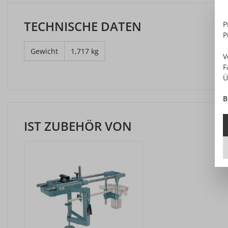
TECHNISCHE DATEN
P
P
Gewicht
1,717 kg
V
F
Ü
B
IST ZUBEHÖR VON