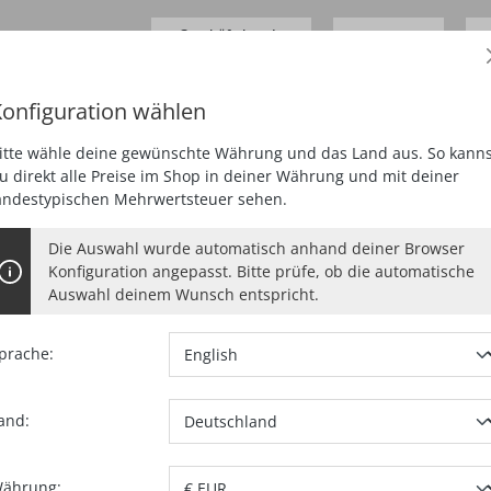
Geschäftskunde
0,00 €*
Preise
zzgl.
MwSt.
D
onfiguration wählen
SCHLEIFEN
HOBELN
FRÄSEN
SAUGEN
SPEZIA
itte wähle deine gewünschte Währung und das Land aus. So kanns
u direkt alle Preise im Shop in deiner Währung und mit deiner
andestypischen Mehrwertsteuer sehen.
Die Auswahl wurde automatisch anhand deiner Browser
Konfiguration angepasst. Bitte prüfe, ob die automatische
Auswahl deinem Wunsch entspricht.
prache:
and:
Artikel-Nr.:
09
ährung: