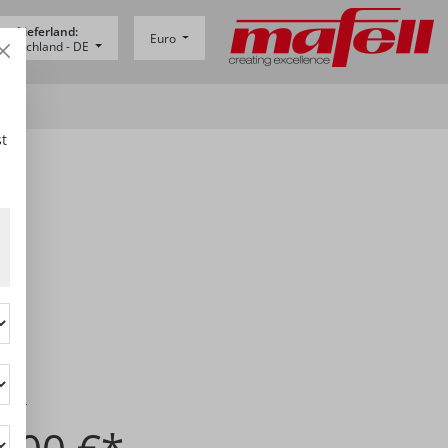
Lieferland:
Euro
eutschland -
DE
L
t
1644