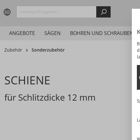
springen
Zur Hauptnavigation springen
K
ANGEBOTE
SÄGEN
BOHREN UND SCHRAUBEN
B
Zubehör
Sonderzubehör
d
l
SCHIENE
für Schlitzdicke 12 mm
S
L
Bildergalerie überspringen
W