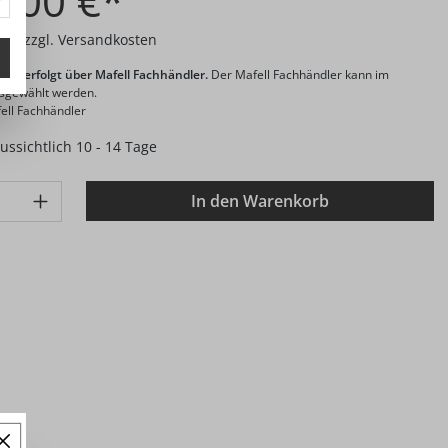
2,00 €*
wSt. zzgl. Versandkosten
and erfolgt über Mafell Fachhändler.
Der Mafell Fachhändler kann im
usgewählt werden.
ell Fachhändler
aussichtlich 10 - 14 Tage
: Gib den gewünschten Wert ein oder benutze die Schaltflächen 
In den Warenkorb