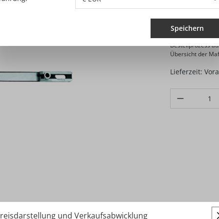
1.36
Preise exkl. M
Speichern
Verkauf und Vers
Bestellprozess a
Übersicht der Maf
Lieferzeit: Vor
Produkt Anzahl
reisdarstellung und Verkaufsabwicklung