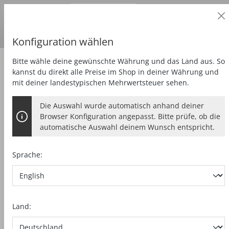
Geschäftskunde
alt springen
Preise
zzgl.
MwSt.
Lieferland:
DE
Euro
Konfiguration wählen
Bitte wähle deine gewünschte Währung und das Land aus. So
Zubehör
Sonderzubehör
kannst du direkt alle Preise im Shop in deiner Währung und
mit deiner landestypischen Mehrwertsteuer sehen.
Die Auswahl wurde automatisch anhand deiner
PV-STEUERKABEL
Browser Konfiguration angepasst. Bitte prüfe, ob die
automatische Auswahl deinem Wunsch entspricht.
M8 / 4-pol, 5 m
Sprache:
Bildergalerie überspringen
Land: