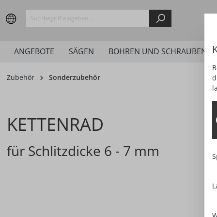
springen
Zur Hauptnavigation springen
K
ANGEBOTE
SÄGEN
BOHREN UND SCHRAUBEN
B
Zubehör
Sonderzubehör
d
l
KETTENRAD
für Schlitzdicke 6 - 7 mm
S
L
Bildergalerie überspringen
W